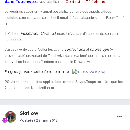
dans Touchwizz
Contact
et
Téléphone
.
avec l'application
Je voud
rai
s savoir si il y aurait possibilité de faire des appels vidéos
d'origine comme avant, cette fonctionnalité étant absente sur les Roms "nus".
:'(
FullScreen Caller iD,
Il y'a bien
mais il n'y a pas d'image et de son pour
nous deux.
contact.apk
phone.apk
J'ai essayé de copier/coller les applis
et
(+
provider.apk) provenant de Touchwizz dans /system/app mais ça ne marche
:/
pas
. Il ne les reconnaît même pas dans le Drawer. =/
En gros je veux cette fonctionnalité :
PS: Je ne parle pas des applications comme Skype/Tango où il faut que les
2 personnes ont l'application =)
Skrilow
Posté(e)
29 mai 2012