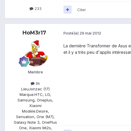
233
Citer
HoM3r17
Posté(e)
29 mai 2012
La dernière Transformer de Asus est
et il y a très peu d'applis intéressa
Membre
8k
Lieu
Jonzac (17)
Marque:
HTC, LG,
Samsung, Oneplus,
Xiaomi
Modèle:
Desire,
Sensation, One (M7),
Galaxy Note 3, OnePlus
One, Xiaomi Mi2s,