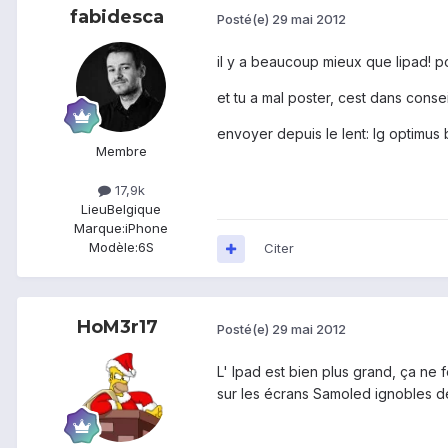
fabidesca
Posté(e)
29 mai 2012
il y a beaucoup mieux que lipad! 
et tu a mal poster, cest dans conse
envoyer depuis le lent: lg optimus 
Membre
17,9k
Lieu
Belgique
Marque:
iPhone
Modèle:
6S
Citer
HoM3r17
Posté(e)
29 mai 2012
L' Ipad est bien plus grand, ça ne 
sur les écrans Samoled ignobles de 