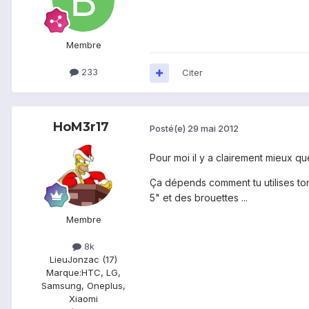
Membre
233
Citer
HoM3r17
Posté(e)
29 mai 2012
Pour moi il y a clairement mieux qu
Ça dépends comment tu utilises ton
5" et des brouettes ...
Membre
8k
Lieu
Jonzac (17)
Marque:
HTC, LG,
Samsung, Oneplus,
Xiaomi