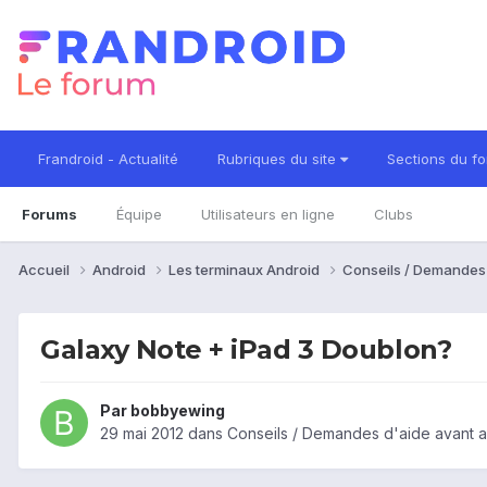
Frandroid - Actualité
Rubriques du site
Sections du f
Forums
Équipe
Utilisateurs en ligne
Clubs
Accueil
Android
Les terminaux Android
Conseils / Demandes
Galaxy Note + iPad 3 Doublon?
Par
bobbyewing
29 mai 2012
dans
Conseils / Demandes d'aide avant a