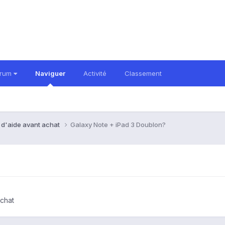
orum
Naviguer
Activité
Classement
 d'aide avant achat
Galaxy Note + iPad 3 Doublon?
chat