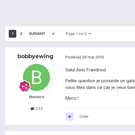
1
2
SUIVANT
Page 1 sur 2
bobbyewing
Posté(e)
29 mai 2012
Salut Amis Frandroid
Petite question je possède un galax
vous êtes dans ce cas je veux bie
Membre
Merci !
233
Citer