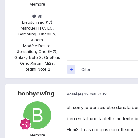
Membre
8k
Lieu
Jonzac (17)
Marque:
HTC, LG,
Samsung, Oneplus,
Xiaomi
Modèle:
Desire,
Sensation, One (M7),
Galaxy Note 3, OnePlus
One, Xiaomi Mi2s,
Redmi Note 2
Citer
bobbyewing
Posté(e)
29 mai 2012
ah sorry je pensais être dans la bo
ben en fait une tablette me tente b
Hom3r tu as compris ma réflexion
Membre