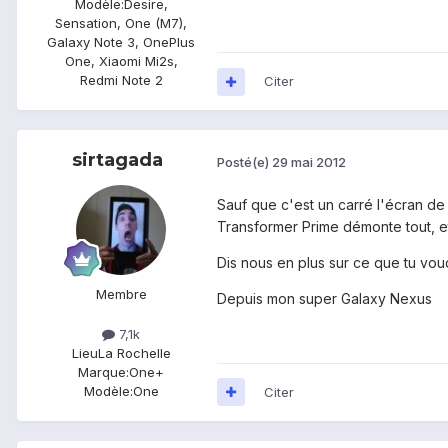
Modèle:
Desire,
Sensation, One (M7),
Galaxy Note 3, OnePlus
One, Xiaomi Mi2s,
Redmi Note 2
Citer
sirtagada
Posté(e)
29 mai 2012
Sauf que c'est un carré l'écran de 
Transformer Prime démonte tout, et 
Dis nous en plus sur ce que tu vou
Membre
Depuis mon super Galaxy Nexus
7,1k
Lieu
La Rochelle
Marque:
One+
Modèle:
One
Citer