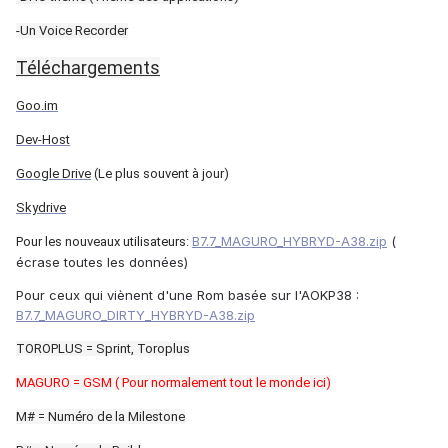
-Un Voice Recorder
Téléchargements
Goo.im
Dev-Host
Google Drive
(Le plus souvent à jour)
Skydrive
B7.7_MAGURO_HYBRYD-A38.zip
(
Pour les nouveaux utilisateurs:
écrase toutes les données)
Pour ceux qui viènent d'une Rom basée sur l'AOKP38 :
B7.7_MAGURO_DIRTY_HYBRYD-A38.zip
TOROPLUS = Sprint, Toroplus
MAGURO = GSM ( Pour normalement tout le monde ici)
M# = Numéro de la Milestone