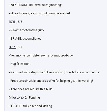
- WIP: TRIAGE, still reverse engineering!
- Music tweaks, Xloud should now be enabled
B7.5
- 6/5
- Re-write for toro/maguro
- TRIAGE: accomplished
B7.7
- 6/7
- Yet another complete re-write for maguro/toro+
- Bug fix edition.
- Removed wifi setupwizard, likely working fine, but it's a confounder.
schukje
abbofro
- Props to
and
for helping get this working!
- Toro does not require this build
Milestone 2
- Pending
- TRIAGE - fully alive and kicking