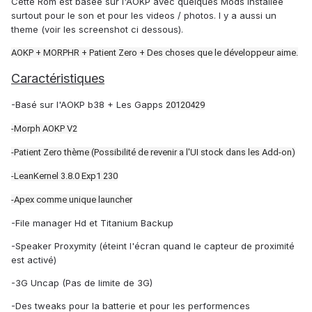
Cette Rom est basée sur l'AOKP avec quelques Mods installée
surtout pour le son et pour les videos / photos. l y a aussi un
theme (voir les screenshot ci dessous).
AOKP + MORPHR + Patient Zero + Des choses que le développeur aime.
Caractéristiques
-Basé sur l'AOKP b38 + Les Gapps
20120429
-Morph AOKP V2
-Patient Zero thème (Possibilité de revenir a l'UI stock dans les Add-on)
-LeanKernel 3.8.0 Exp1 230
-Apex comme unique launcher
-File manager Hd et Titanium Backup
-Speaker Proxymity (éteint l'écran quand le capteur de proximité
est activé)
-3G Uncap (Pas de limite de 3G)
-Des tweaks pour la batterie et pour les performences