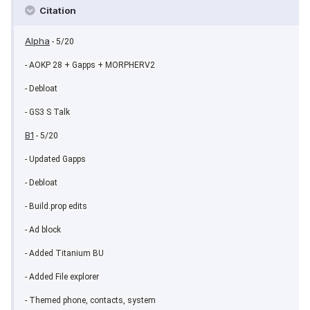
Citation
Alpha
- 5/20
- AOKP 28 + Gapps + MORPHERV2
- Debloat
- GS3 S Talk
B1
- 5/20
- Updated Gapps
- Debloat
- Build.prop edits
- Ad block
- Added Titanium BU
- Added File explorer
- Themed phone, contacts, system