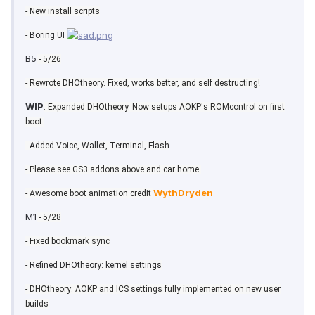
- New install scripts
- Boring UI
B5
- 5/26
- Rewrote DHOtheory. Fixed, works better, and self destructing!
WIP
: Expanded DHOtheory. Now setups AOKP's ROMcontrol on first
boot.
- Added Voice, Wallet, Terminal, Flash
- Please see GS3 addons above and car home.
WythDryden
- Awesome boot animation credit
M1
- 5/28
- Fixed bookmark sync
- Refined DHOtheory: kernel settings
- DHOtheory: AOKP and ICS settings fully implemented on new user
builds