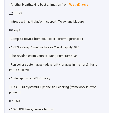
WythDryden
- Another breathtaking boot animation from
!
T#
- 5/29
- Introduced multi-platform support: Toro+ and Maguro
B6
- 6/2
- Complete rewrite from source for Toro/maguro/toro+
- A-GPS. - Kang PrimeDirective --> Credit happily1986
- Photo/video optimizations - Kang PrimeDirective
- Renice for system apps (add priority for apps in memory) - Kang
PrimeDirective
- Added gamma to DHOtheory
- TRIAGE UI systemUI + phone. Still cooking (framework is error
prone,...)
B7
- 6/5
- AOKP B38 base, re-write for toro