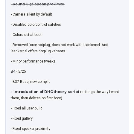
Round 3 @ speak proximity.
-
- Camera silent by default
- Disabled colorcontrol safeties
- Colors set at boot.
- Removed force hotplug, does not work with leankernel. And
leankernel offers hotplug variants.
- Minor performance tweaks
B4
- 5/25
- B37 Base, new compile
- Introduction of DHOtheory script
(settings the way I want
them, then deletes on first boot)
- Fixed all user build
- Fixed gallery
- Fixed speaker proximity