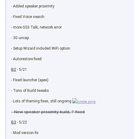
- Added speaker proximity
- Fixed Voice search
- more GS3 Talk, network error
- 3G uncap
- Setup Wizard included WiFi option
- Autorestore fixed
B2
- 5/21
- Fixed launcher (apex)
- Tons of Build tweaks
- Lots of theming fixes, still ongoing
- New speaker proximity build, ? fixed
B3
- 5/22
- Mod version fix