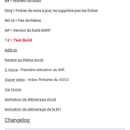
B# = Numéro du Build
Dirty = Fichier de mise à jour, ne supprime pas les fichier
NO-UI = Pas de thème
A# = Version du build AOKP
T# =
Test Build
Add-on
Revenir au thème stock
S Voice
- Première utilisation en Wifi
Super video
- Video flottante du SGS3
Car Home
Animation de démarrage stock
Animation de démarrage de la M1
Changelog