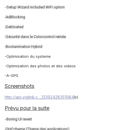
-
Setup Wizard included WiFi option
-AdBlocking
-
Debloated
-Sécurité dans le Colorcontrol retirée
-Bootanimation Hybrid
-Optimisation du systeme
-Optimisation des photos et des videos
-A-GPS
Screenshots
http://api.viglink.c..._13392428351984
Ici
Prévu pour la suite
-
Boring UI revert
-
DHO theme (Theme des applications)