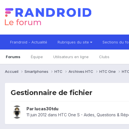
Frandroid - Actualité
Rubriques du site
Sections du f
Forums
Équipe
Utilisateurs en ligne
Clubs
Accueil
Smartphones
HTC
Archives HTC
HTC One
HTC
Gestionnaire de fichier
Par
lucas30tdu
11 juin 2012
dans
HTC One S - Aides, Questions & Ré