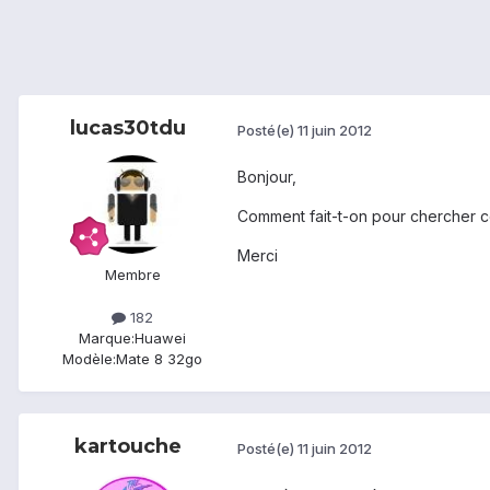
lucas30tdu
Posté(e)
11 juin 2012
Bonjour,
Comment fait-t-on pour chercher ce
Merci
Membre
182
Marque:
Huawei
Modèle:
Mate 8 32go
kartouche
Posté(e)
11 juin 2012