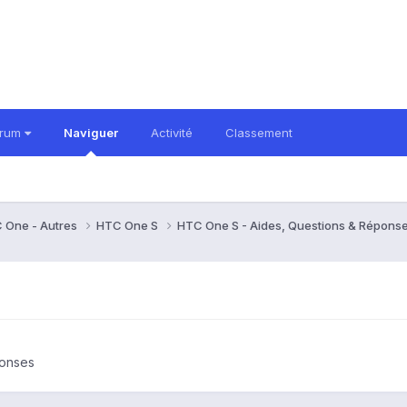
orum
Naviguer
Activité
Classement
 One - Autres
HTC One S
HTC One S - Aides, Questions & Répons
ponses