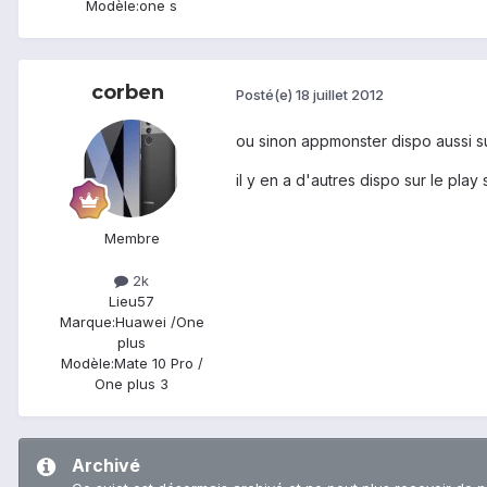
Modèle:
one s
corben
Posté(e)
18 juillet 2012
ou sinon appmonster dispo aussi sur
il y en a d'autres dispo sur le play
Membre
2k
Lieu
57
Marque:
Huawei /One
plus
Modèle:
Mate 10 Pro /
One plus 3
Archivé