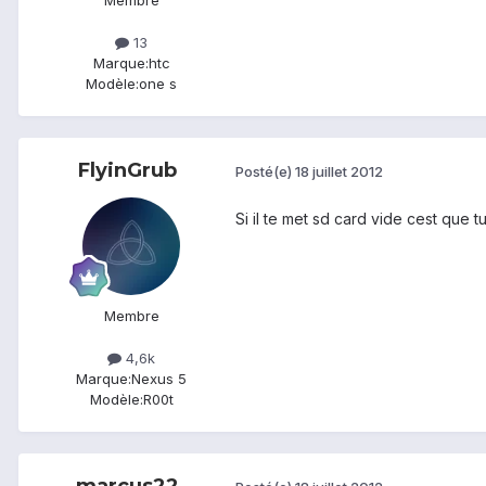
13
Marque:
htc
Modèle:
one s
FlyinGrub
Posté(e)
18 juillet 2012
Si il te met sd card vide cest que t
Membre
4,6k
Marque:
Nexus 5
Modèle:
R00t
marcus22