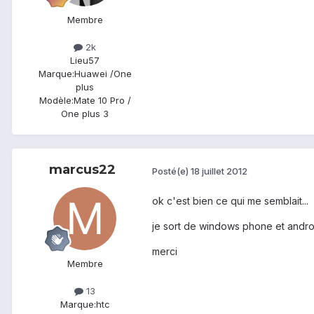
Membre
2k
Lieu
57
Marque:
Huawei /One
plus
Modèle:
Mate 10 Pro /
One plus 3
marcus22
Posté(e)
18 juillet 2012
ok c'est bien ce qui me semblait...
je sort de windows phone et andro
merci
Membre
13
Marque:
htc