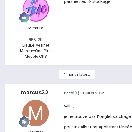
paramètres => stockage
Membre
6,3k
Lieu
Le Vésinet
Marque:
One Plus
Modèle:
OP3
1 month later...
marcus22
Posté(e)
18 juillet 2012
salut,
je ne trouve pas l'onglet stockag
pour installer une appli transféreée
Membre