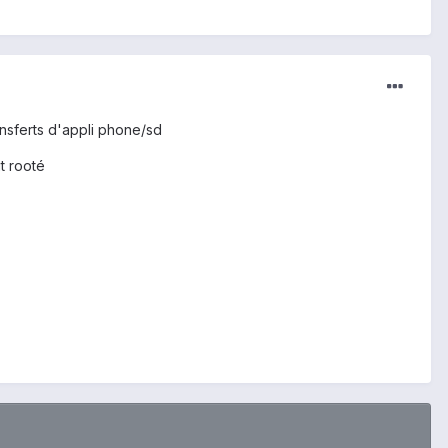
ansferts d'appli phone/sd
it rooté