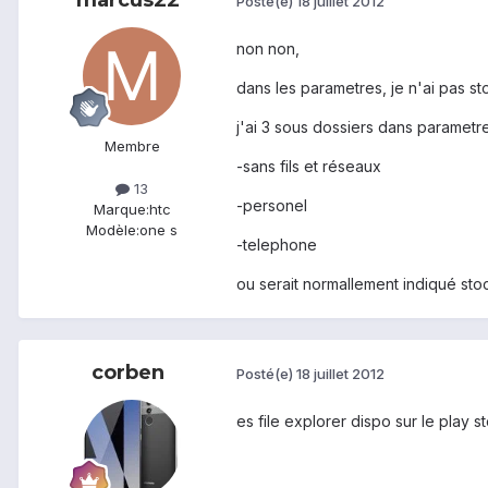
Posté(e)
18 juillet 2012
non non,
dans les parametres, je n'ai pas s
j'ai 3 sous dossiers dans parametre
Membre
-sans fils et réseaux
13
-personel
Marque:
htc
Modèle:
one s
-telephone
ou serait normallement indiqué st
corben
Posté(e)
18 juillet 2012
es file explorer dispo sur le play s