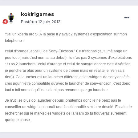
kokirigames
Posté(e)
12 juin 2012
"
j'ai un xperia arc S. À la base il y avait 2 systèmes d'exploitation sur mon
téléphone :
celui d'orange, et celui de Sony-Ericsson." Ce n'est pas ça, tu mélange un
peu tout (mais c'est normal au début) : tu n'as pas 2 systèmes d'exploitations
: tu as 2 launchers : celui d'orange et celui de sony(et encore c'est à vérifier,
je pencherai plus pour un système de thème mais en réalité je n'en sais
rien)). Go launcher est un launcher différent, et les widgets de sony ont été
crés pour n'être compatible qu'avec le launcher de sony-ericson, c'est donc
tout a fait normal qu'il ne soient pas reconnus par go launcher.
Je n'utilise plus go launcher depuis longtemps donc je ne peux pas te
conseiller un widget qui aurait une fonctionnalité similaire désolé. Essaie de
rechercher sur le market les widgets de la team go tu trouveras surement
quelque chose.