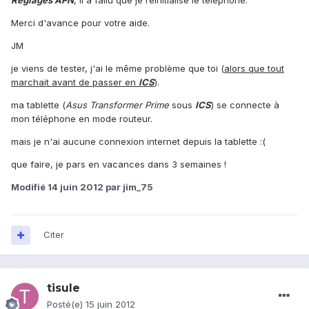
Réglages APN
, il a fallu que je réinitialise le téléphone.
Merci d'avance pour votre aide.
JM
je viens de tester, j'ai le même problème que toi (
alors que tout
marchait avant de passer en
ICS
).
ma tablette (
Asus Transformer Prime
sous
ICS
) se connecte à
mon téléphone en mode routeur.
mais je n'ai aucune connexion internet depuis la tablette :(
que faire, je pars en vacances dans 3 semaines !
Modifié
14 juin 2012
par jim_75
Citer
tisule
Posté(e)
15 juin 2012