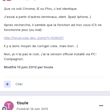
Que ce soit Chrome, IE ou Ffox, c'est identique.
J'essai a partir d'autres terminaux, idem. (Ipad; Iphone...)
Apres recherche, il semble que la fonction ad-hoc sous ICS ne
fonctionne plus (ou mal) :
http://forum.xda-dev...d.php?t=1438297
Il y a donc moyen de corriger cela.. mais bon.. :(
Non, je n'ai pas le root.. j'ai la version officiel installé via PC-
Compagnon.
Modifié
13 juin 2012
par tisule
Citer
tisule
Posté(e)
14 juin 2012