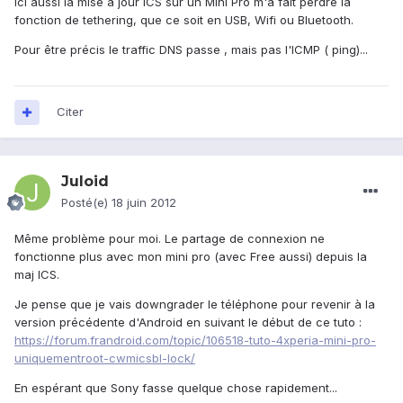
Ici aussi la mise à jour ICS sur un Mini Pro m'a fait perdre la
fonction de tethering, que ce soit en USB, Wifi ou Bluetooth.
Pour être précis le traffic DNS passe , mais pas l'ICMP ( ping)...
Citer
Juloid
Posté(e)
18 juin 2012
Même problème pour moi. Le partage de connexion ne
fonctionne plus avec mon mini pro (avec Free aussi) depuis la
maj ICS.
Je pense que je vais downgrader le téléphone pour revenir à la
version précédente d'Android en suivant le début de ce tuto :
https://forum.frandroid.com/topic/106518-tuto-4xperia-mini-pro-
uniquementroot-cwmicsbl-lock/
En espérant que Sony fasse quelque chose rapidement...