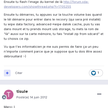
Ensuite tu flash l'image du kernel de là
http://forum.xda-
developers.com/showthread.php?t=1705255
Ensuite tu démarres, tu appuies sur la touche volume bas quand
le tél démarre pour entrer dans le recovry (qui sera pré installé)
tu wipe data factory, advanced->wipe dalvik cache, puis tu vas
dans mount et tu prends mount usb storage, tu mets la rom de
"là" aussi sur ta carte mémoire, tu fais "install zip from sdcard" et
tu choisis ce zip.
Vu que t'es informaticien je me suis permis de faire ça un peu
n'importe comment parce que je suppose que tu dois être assez
débrouillard :-)
Citer
1
tisule
Posté(e)
14 juin 2012
Merci ;)