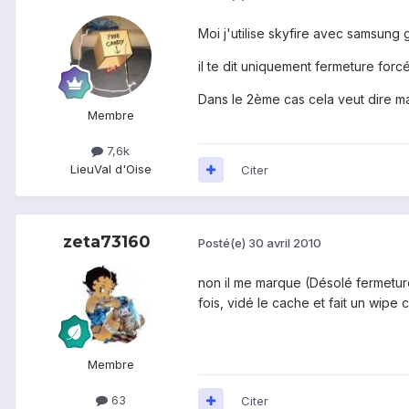
Moi j'utilise skyfire avec samsung 
il te dit uniquement fermeture forcé
Dans le 2ème cas cela veut dire m
Membre
7,6k
Lieu
Val d'Oise
Citer
zeta73160
Posté(e)
30 avril 2010
non il me marque (Désolé fermeture 
fois, vidé le cache et fait un wipe
Membre
63
Citer