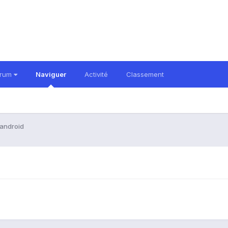
orum
Naviguer
Activité
Classement
 android