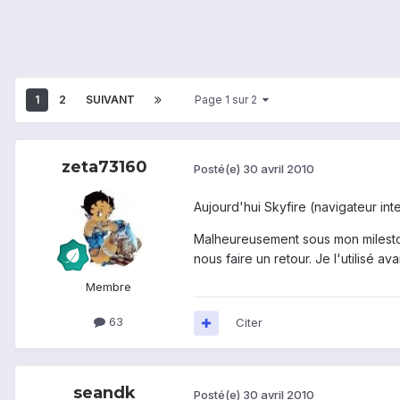
1
2
SUIVANT
Page 1 sur 2
zeta73160
Posté(e)
30 avril 2010
Aujourd'hui Skyfire (navigateur inte
Malheureusement sous mon milestone 
nous faire un retour. Je l'utilisé 
Membre
63
Citer
seandk
Posté(e)
30 avril 2010