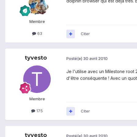
dolphin browser qui est déjà très. B
Membre
63
Citer
tyvesto
Posté(e)
30 avril 2010
Je l'utilise avec un Milestone root 
d'être conséquente ! Avec un quota 
Membre
175
Citer
tyvesto
Posté(e)
30 avril 2010