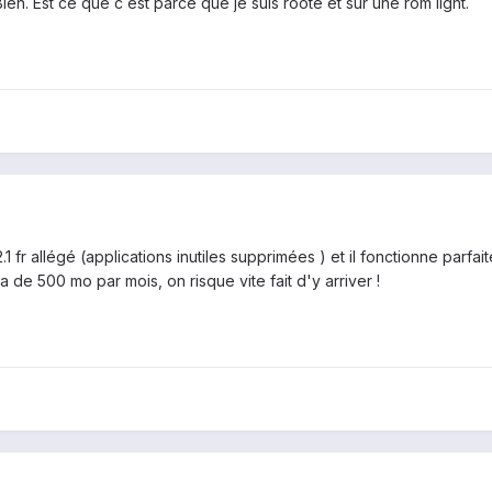
ien. Est ce que c est parce que je suis roote et sur une rom light.
2.1 fr allégé (applications inutiles supprimées ) et il fonctionne parf
de 500 mo par mois, on risque vite fait d'y arriver !