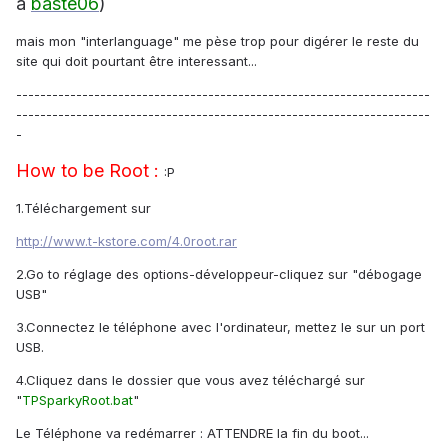
à
baste06
)
mais mon "interlanguage" me pèse trop pour digérer le reste du
site qui doit pourtant être interessant...
---------------------------------------------------------------------
---------------------------------------------------------------------
-
How to be Root :
:P
1.Téléchargement sur
http://www.t-kstore.com/4.0root.rar
2.Go to réglage des options-développeur-cliquez sur "débogage
USB"
3.Connectez le téléphone avec l'ordinateur, mettez le sur un port
USB.
4.Cliquez dans le dossier que vous avez téléchargé sur
"
TPSparkyRoot.bat
"
Le Téléphone va redémarrer : ATTENDRE la fin du boot...