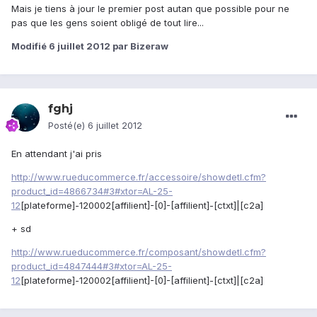
Mais je tiens à jour le premier post autan que possible pour ne
pas que les gens soient obligé de tout lire...
Modifié
6 juillet 2012
par Bizeraw
fghj
Posté(e)
6 juillet 2012
En attendant j'ai pris
http://www.rueducommerce.fr/accessoire/showdetl.cfm?
product_id=4866734#3#xtor=AL-25-
12
[plateforme]-120002[affilient]-[0]-[affilient]-[ctxt]|[c2a]
+ sd
http://www.rueducommerce.fr/composant/showdetl.cfm?
product_id=4847444#3#xtor=AL-25-
12
[plateforme]-120002[affilient]-[0]-[affilient]-[ctxt]|[c2a]