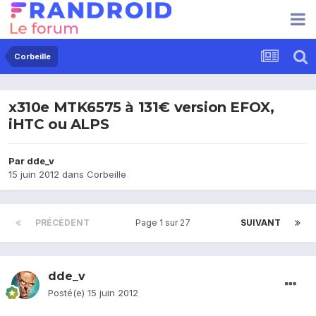
Corbeille
x310e MTK6575 à 131€ version EFOX,
iHTC ou ALPS
Par
dde_v
15 juin 2012
dans
Corbeille
PRÉCÉDENT
Page 1 sur 27
SUIVANT
dde_v
Posté(e)
15 juin 2012