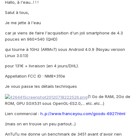
Hallo, à l'eau...! ! !
Salut à tous,
Je me jette à l'eau
car je viens de faire l'acquisition d'un joli smartphone de 4.3
pouces en 960x540 (QHD)
qui tourne à 1GHz (ARMv7) sous Android 4.0.9 (Noyau version
Linux 3.0.13)
pour 131€ + livraison (en 4 jours/DHL).
Appellation FCC ID : NM8x310e
Je vous passe les détails techniques
(1 Go de RAM, 2Go de
ROM, GPU SGX531 sous OpenGL-ES2.0,... etc..etc...)
Lien commercial :
h..p://www.franceyou.com/goods-6927.html
(mais on en trouve un peu partout...)
AnTuTu me donne un benchmark de 3451 avant d'avoir rien