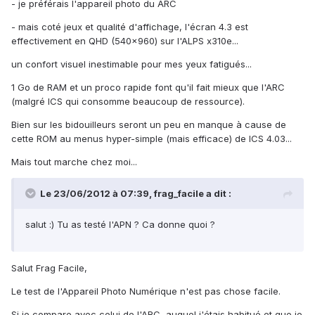
- je préférais l'appareil photo du ARC
- mais coté jeux et qualité d'affichage, l'écran 4.3 est
effectivement en QHD (540x960) sur l'ALPS x310e...
un confort visuel inestimable pour mes yeux fatigués...
1 Go de RAM et un proco rapide font qu'il fait mieux que l'ARC
(malgré ICS qui consomme beaucoup de ressource).
Bien sur les bidouilleurs seront un peu en manque à cause de
cette ROM au menus hyper-simple (mais efficace) de ICS 4.03...
Mais tout marche chez moi...
Le 23/06/2012 à 07:39, frag_facile a dit :
salut :) Tu as testé l'APN ? Ca donne quoi ?
Salut Frag Facile,
Le test de l'Appareil Photo Numérique n'est pas chose facile.
Si je compare avec celui de l'ARC, auquel j'étais habitué et que je