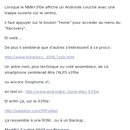
Lorsque le NM8x310e affiche un Androide couché avec une
trappe ouverte sur le ventre,
il faut appuyer sur le bouton "Home" pour accéder au menu du
"Recovery"...
Et voilà.....
De plus il semblerai que d'autres s’intéressent à ce proco :
http://www.4shared.c...6516_Tools.html
Un autre nom, plus technique ou coté assembleur, de ce
smartphone semblerait être l'ALPS x310e
ou encore Goophone x1...
en test ici :
http://www.androidbe...hone=Alps X310e
Et enfin ça, sur le X310e :
http://pastebin.com/fHPsAjpp
ça ressemble à une ROM... ou à un Backup...
Modifié
2 juillet 2012
par Bizeraw