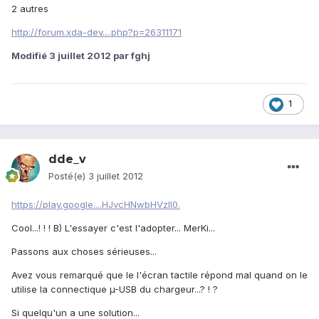
2 autres
http://forum.xda-dev....php?p=26311171
Modifié
3 juillet 2012
par fghj
1
dde_v
Posté(e)
3 juillet 2012
https://play.google....HJvcHNwbHVzIl0.
Cool...! ! ! B) L'essayer c'est l'adopter... MerKi...
Passons aux choses sérieuses...
Avez vous remarqué que le l'écran tactile répond mal quand on le
utilise la connectique µ-USB du chargeur...? ! ?
Si quelqu'un a une solution...