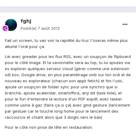
fghj
Posté(e)
7 août 2012
Fait un screen, tu vas voir la rapidité du truc t'oseras même plus
allumé l'ordi pour ça.
Lié avec greader pour les flux RSS, avec un soupçon de flipboard
pour le côté image. Et ta savonnette sera au top, tu lui ajoutes via
es explorer quelques serveur cloud (gérer comme une extension
sd) box, Google drive, en plus paramétrage smb sur ton ordi et de
nouveau es explorateur (chacun son appli fetich) et fini l'usb,
ajoute un soupçon de folder sync pour une synchro que si
branché, ajoute acalendar, smartoffice, any dd (task liste), et
pour le fun d'entendre la lecture d'un PDF expdf, avec tasker
comme usine à gaz (faire ça si ça) avec gmd gesture (lancement
par gestuel car le touché long home pour le lancement des
raccourcis et chiant alors que 3 doigts vers le bas)
Pour le côté non prise de tête en restauration.