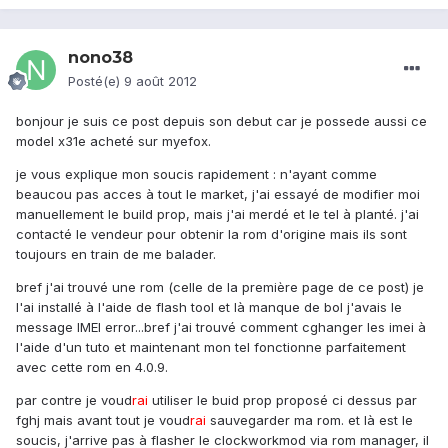
nono38
Posté(e)
9 août 2012
bonjour je suis ce post depuis son debut car je possede aussi ce
model x31e acheté sur myefox.
je vous explique mon soucis rapidement : n'ayant comme
beaucou pas acces à tout le market, j'ai essayé de modifier moi
manuellement le build prop, mais j'ai merdé et le tel à planté. j'ai
contacté le vendeur pour obtenir la rom d'origine mais ils sont
toujours en train de me balader.
bref j'ai trouvé une rom (celle de la première page de ce post) je
l'ai installé à l'aide de flash tool et là manque de bol j'avais le
message IMEI error...bref j'ai trouvé comment cghanger les imei à
l'aide d'un tuto et maintenant mon tel fonctionne parfaitement
avec cette rom en 4.0.9.
par contre je voud
rai
utiliser le buid prop proposé ci dessus par
fghj mais avant tout je voud
rai
sauvegarder ma rom. et là est le
soucis, j'arrive pas à flasher le clockworkmod via rom manager, il