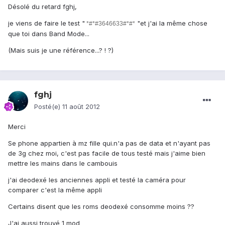
Désolé du retard fghj,
je viens de faire le test "
"et j'ai la même chose
*#*#3646633#*#*
que toi dans Band Mode...
(Mais suis je une référence...? ! ?)
fghj
Posté(e)
11 août 2012
Merci
Se phone appartien à mz fille qui.n'a pas de data et n'ayant pas
de 3g chez moi, c'est pas facile de tous testé mais j'aime bien
mettre les mains dans le cambouis
j'ai deodexé les anciennes appli et testé la caméra pour
comparer c'est la même appli
Certains disent que les roms deodexé consomme moins ??
J'ai aussi trouvé 1 mod