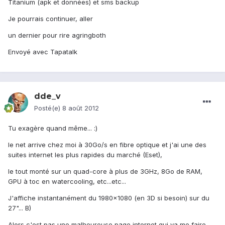
Titanium (apk et données) et sms backup
Je pourrais continuer, aller
un dernier pour rire agringboth
Envoyé avec Tapatalk
dde_v
Posté(e)
8 août 2012
Tu exagère quand même... :)
le net arrive chez moi à 30Go/s en fibre optique et j'ai une des
suites internet les plus rapides du marché (Eset),
le tout monté sur un quad-core à plus de 3GHz, 8Go de RAM,
GPU à toc en watercooling, etc...etc...
J'affiche instantanément du 1980x1080 (en 3D si besoin) sur du
27"... B)
Alors c'est pas une malheureuse page internet qui va me faire