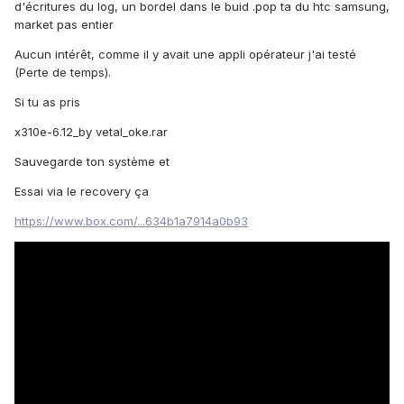
d'écritures du log, un bordel dans le buid .pop ta du htc samsung,
market pas entier
Aucun intérêt, comme il y avait une appli opérateur j'ai testé
(Perte de temps).
Si tu as pris
x310e-6.12_by vetal_oke.rar
Sauvegarde ton système et
Essai via le recovery ça
https://www.box.com/...634b1a7914a0b93