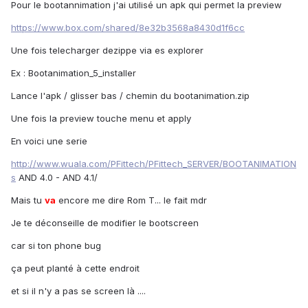
Pour le bootannimation j'ai utilisé un apk qui permet la preview
https://www.box.com/shared/8e32b3568a8430d1f6cc
Une fois telecharger dezippe via es explorer
Ex : Bootanimation_5_installer
Lance l'apk / glisser bas / chemin du bootanimation.zip
Une fois la preview touche menu et apply
En voici une serie
http://www.wuala.com/PFittech/PFittech_SERVER/BOOTANIMATION
s
AND 4.0 - AND 4.1/
Mais tu
va
encore me dire Rom T... le fait mdr
Je te déconseille de modifier le bootscreen
car si ton phone bug
ça peut planté à cette endroit
et si il n'y a pas se screen là ....