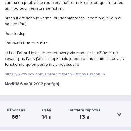
sauf si on peut via le recovery mettre un kermel ou que tu créés
un mod pour remettre se fichier.
Sinon il est dans le kermel ou decompressé (chemin que je n'ai
pas en tête)
Pour le dsp
J'ai réalisé un truc hier.
je l'ai d'abord installer en recovery via mod sur le x310e et ne
voyant pas l'apk j'ai mis l'apk mais je pense que le mod recovery
fonctionne qu'en partie mais necessaire
https://www.box.com/shared/f8dec548cdb5e02bb06b
Modifié
6 août 2012
par fghj
Réponses
Créé
Dernière réponse
661
14 a
13 a