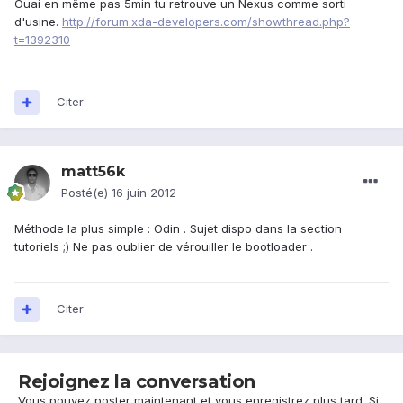
Ouai en même pas 5min tu retrouve un Nexus comme sorti
d'usine.
http://forum.xda-developers.com/showthread.php?
t=1392310
Citer
matt56k
Posté(e)
16 juin 2012
Méthode la plus simple : Odin . Sujet dispo dans la section
tutoriels ;) Ne pas oublier de vérouiller le bootloader .
Citer
Rejoignez la conversation
Vous pouvez poster maintenant et vous enregistrez plus tard. Si