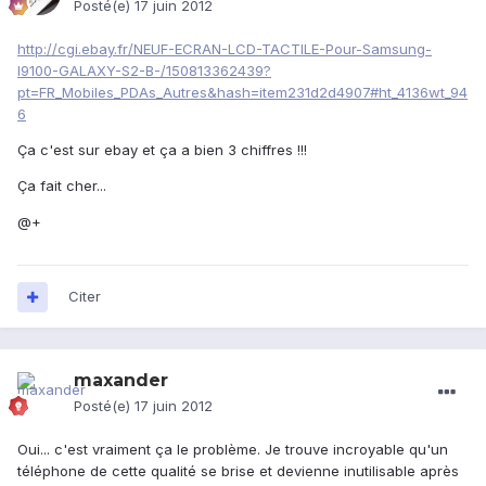
Posté(e)
17 juin 2012
http://cgi.ebay.fr/NEUF-ECRAN-LCD-TACTILE-Pour-Samsung-
I9100-GALAXY-S2-B-/150813362439?
pt=FR_Mobiles_PDAs_Autres&hash=item231d2d4907#ht_4136wt_94
6
Ça c'est sur ebay et ça a bien 3 chiffres !!!
Ça fait cher...
@+
Citer
maxander
Posté(e)
17 juin 2012
Oui... c'est vraiment ça le problème. Je trouve incroyable qu'un
téléphone de cette qualité se brise et devienne inutilisable après