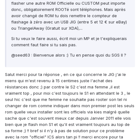
flasher une autre ROM Officielle ou CUSTOM peut importe
donc, obligatoirement ROOTé sont téléphones. Mais après
avoir changé de ROM tu dois remettre le compteur de
flashage à zéro avec un USB JIG (entre 5 et 12 € sur eBay)
ou TriangelAway (Gratuit sur XDA),...
Si tu veux le faire aussi, écrit moi un MP et je t'expliquerais
comment faut faire si tu sais pas.
@seed63 : Bienvenue alors :) Tu en pense quoi du SGS II ?
Salut merci pour ta réponse , en ce qui concerne le JIG j'ai le
miens qui m'est revenu à 15 centimes juste l'achat des
résistances donc ;) par contre le S2 c'est ma femme ,il est
vraiment top , pour moi c'est toujours le S1 en attendant le 3 , le
seul hic c'est que me femme ne souhaite pas rooter son tel ni
changer de rom comme indiquer dans mon premier post les seuls
rom quelle veux installer sont les officiels via kies malgré quelle
sache que c'est souvent mieux car depuis Janvier 2011 elle vois
bien que je flash mon S1 et qu'il est vraiment toujours au top de
sa forme ;) !! bref si il n'y à pas de solution pour ce problème
avec la rom "officiel" ICS alors tan pi !! merci encore pour ta