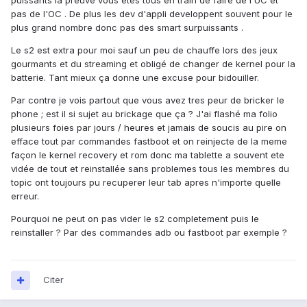
puissants la preuve vous etes tous en train de faire de l'UC et
pas de l'OC . De plus les dev d'appli developpent souvent pour le
plus grand nombre donc pas des smart surpuissants .
Le s2 est extra pour moi sauf un peu de chauffe lors des jeux
gourmants et du streaming et obligé de changer de kernel pour la
batterie. Tant mieux ça donne une excuse pour bidouiller.
Par contre je vois partout que vous avez tres peur de bricker le
phone ; est il si sujet au brickage que ça ? J'ai flashé ma folio
plusieurs foies par jours / heures et jamais de soucis au pire on
efface tout par commandes fastboot et on reinjecte de la meme
façon le kernel recovery et rom donc ma tablette a souvent ete
vidée de tout et reinstallée sans problemes tous les membres du
topic ont toujours pu recuperer leur tab apres n'importe quelle
erreur.
Pourquoi ne peut on pas vider le s2 completement puis le
reinstaller ? Par des commandes adb ou fastboot par exemple ?
Citer