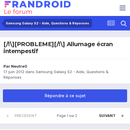
Samsung Galaxy S2 - Aide, Questions & Réponses
[/!\][PROBLEME][/!\] Allumage écran
intempestif
Par
Neutre0
17 juin 2012
dans
Samsung Galaxy S2 - Aide, Questions &
Réponses
Répondre à ce sujet
PRÉCÉDENT
Page 1 sur 2
SUIVANT