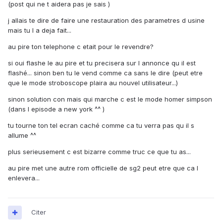
(post qui ne t aidera pas je sais )
j allais te dire de faire une restauration des parametres d usine
mais tu l a deja fait...
au pire ton telephone c etait pour le revendre?
si oui flashe le au pire et tu precisera sur l annonce qu il est
flashé... sinon ben tu le vend comme ca sans le dire (peut etre
que le mode stroboscope plaira au nouvel utilisateur...)
sinon solution con mais qui marche c est le mode homer simpson
(dans l episode a new york ^^ )
tu tourne ton tel ecran caché comme ca tu verra pas qu il s
allume ^^
plus serieusement c est bizarre comme truc ce que tu as...
au pire met une autre rom officielle de sg2 peut etre que ca l
enlevera...
Citer