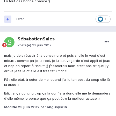
En tout cas bonne chance :)
Citer
1
SébabstienSales
Posté(e)
23 juin 2012
mais je dois réussir à la convaincre et puis si elle le veut c'est
mieux , comme ça je lui root, je lui sauvegarde c'est appli et jeux
et hop on repart à "neuf" ;) j’essaierais mais c'est pas dit que j'y
arrive je te le dt elle est très têtu mdr !!!
PS : elle était à coter de moi quand j'ai lu ton post du coup elle là
lu aussi :P
Edit : si ça continu trop ça la gonflera donc elle me le demandera
d'elle même je pense que ça peut être la meilleur astuce ;)
Modifié
23 juin 2012
par angusys06