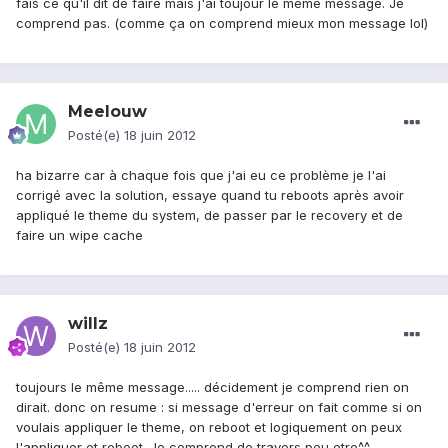
fais ce qu'il dit de faire mais j'ai toujour le meme message. Je
comprend pas. (comme ça on comprend mieux mon message lol)
Meelouw
Posté(e)
18 juin 2012
ha bizarre car à chaque fois que j'ai eu ce problème je l'ai
corrigé avec la solution, essaye quand tu reboots après avoir
appliqué le theme du system, de passer par le recovery et de
faire un wipe cache
willz
Posté(e)
18 juin 2012
toujours le même message..... décidement je comprend rien on
dirait. donc on resume : si message d'erreur on fait comme si on
voulais appliquer le theme, on reboot et logiquement on peux
l'appliquer et reboot. Je comprend de travers peu etre^^