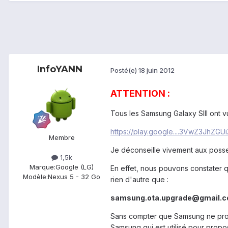
InfoYANN
Posté(e)
18 juin 2012
ATTENTION :
Tous les Samsung Galaxy SIII ont 
https://play.google....3VwZ3JhZGUi
Membre
Je déconseille vivement aux posses
1,5k
Marque:
Google (LG)
En effet, nous pouvons constater q
Modèle:
Nexus 5 - 32 Go
rien d'autre que :
samsung.ota.upgrade@gmail.
Sans compter que Samsung ne prop
Samsung qui est utilisé pour propos