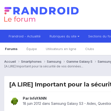
Frandroid - Actualité
Rubriques du site
Sections du f
Forums
Équipe
Utilisateurs en ligne
Clubs
Accueil
Smartphones
Samsung
Gamme Galaxy S
Samsung
[A LIRE] Important pour la sécurité de vos données...
[A LIRE] Important pour la sécuri
Par
InfoYANN
18 juin 2012
dans
Samsung Galaxy S3 - Aides, Questi