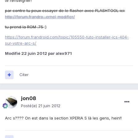
te renseigner!
par contre tu peux essayer de le flasher avec FLASHTOOL ici:
http://forum.frandro...ernel-modifier/
tu prend la ROM .75
:)
https://forum.frandroid.com/topic/105550-tuto-installer-ics-404-
sur-votre-arc-s/
Modifié
22 juin 2012
par alex971
Citer
jon08
Posté(e)
21 juin 2012
Arc s???? On est dans la section XPERIA S là les gens, hein!!