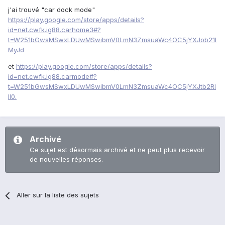
j'ai trouvé "car dock mode"
https://play.google.com/store/apps/details?
id=net.cwfk.ig88.carhome3#?
t=W251bGwsMSwxLDUwMSwibmV0LmN3ZmsuaWc4OC5jYXJob21l
MyJd
et
https://play.google.com/store/apps/details?
id=net.cwfk.ig88.carmode#?
t=W251bGwsMSwxLDUwMSwibmV0LmN3ZmsuaWc4OC5jYXJtb2Rl
Il0.
Archivé
Ce sujet est désormais archivé et ne peut plus recevoir
de nouvelles réponses.
Aller sur la liste des sujets