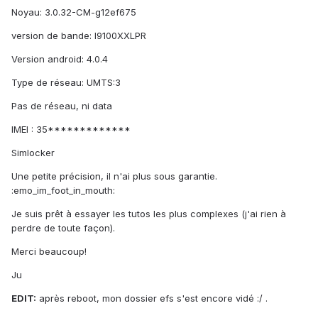
Noyau: 3.0.32-CM-g12ef675
version de bande: I9100XXLPR
Version android: 4.0.4
Type de réseau: UMTS:3
Pas de réseau, ni data
IMEI : 35*************
Simlocker
Une petite précision, il n'ai plus sous garantie.
:emo_im_foot_in_mouth:
Je suis prêt à essayer les tutos les plus complexes (j'ai rien à
perdre de toute façon).
Merci beaucoup!
Ju
EDIT:
après reboot, mon dossier efs s'est encore vidé :/ .