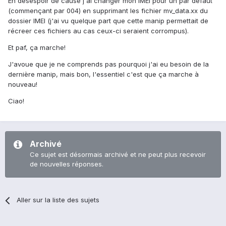
En désespoir de cause j'ai changer mon IMEI pour un par defaut
(commençant par 004) en supprimant les fichier mv_data.xx du
dossier IMEI (j'ai vu quelque part que cette manip permettait de
récreer ces fichiers au cas ceux-ci seraient corrompus).
Et paf, ça marche!
J'avoue que je ne comprends pas pourquoi j'ai eu besoin de la
dernière manip, mais bon, l'essentiel c'est que ça marche à
nouveau!
Ciao!
Archivé
Ce sujet est désormais archivé et ne peut plus recevoir
de nouvelles réponses.
Aller sur la liste des sujets