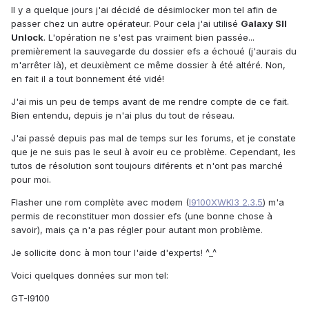
Il y a quelque jours j'ai décidé de désimlocker mon tel afin de
passer chez un autre opérateur. Pour cela j'ai utilisé
Galaxy SII
Unlock
. L'opération ne s'est pas vraiment bien passée...
premièrement la sauvegarde du dossier efs a échoué (j'aurais du
m'arrêter là), et deuxièment ce même dossier à été altéré. Non,
en fait il a tout bonnement été vidé!
J'ai mis un peu de temps avant de me rendre compte de ce fait.
Bien entendu, depuis je n'ai plus du tout de réseau.
J'ai passé depuis pas mal de temps sur les forums, et je constate
que je ne suis pas le seul à avoir eu ce problème. Cependant, les
tutos de résolution sont toujours diférents et n'ont pas marché
pour moi.
Flasher une rom complète avec modem (
I9100XWKI3 2.3.5
) m'a
permis de reconstituer mon dossier efs (une bonne chose à
savoir), mais ça n'a pas régler pour autant mon problème.
Je sollicite donc à mon tour l'aide d'experts! ^_^
Voici quelques données sur mon tel:
GT-I9100