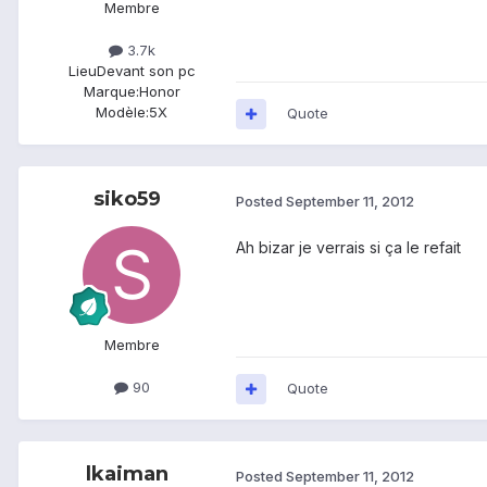
Membre
3.7k
Lieu
Devant son pc
Marque:
Honor
Modèle:
5X
Quote
siko59
Posted
September 11, 2012
Ah bizar je verrais si ça le refait
Membre
90
Quote
lkaiman
Posted
September 11, 2012