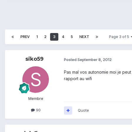
PREV
1
2
3
4
5
NEXT
Page 3 of 5
siko59
Posted
September 8, 2012
Pas mal vos autonomie moi je peut 
rapport au wifi
Membre
90
Quote