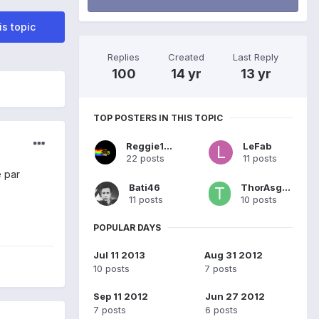
is topic
Replies
Created
Last Reply
100
14 yr
13 yr
TOP POSTERS IN THIS TOPIC
Reggie1000
LeFab
22 posts
11 posts
e par
Bati46
ThorAsgard
11 posts
10 posts
POPULAR DAYS
Jul 11 2013
Aug 31 2012
10 posts
7 posts
Sep 11 2012
Jun 27 2012
7 posts
6 posts