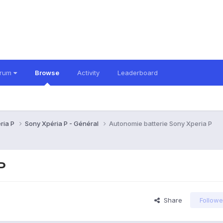
orum
Browse
Activity
Leaderboard
ria P
Sony Xpéria P - Général
Autonomie batterie Sony Xperia P
P
Share
Followe