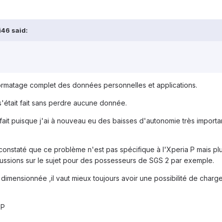
i46 said:
 formatage complet des données personnelles et applications.
'était fait sans perdre aucune donnée.
isfait puisque j'ai à nouveau eu des baisses d'autonomie très import
 constaté que ce problème n'est pas spécifique à l'Xperia P mais plu
cussions sur le sujet pour des possesseurs de SGS 2 par exemple.
s dimensionnée ,il vaut mieux toujours avoir une possibilité de char
:P