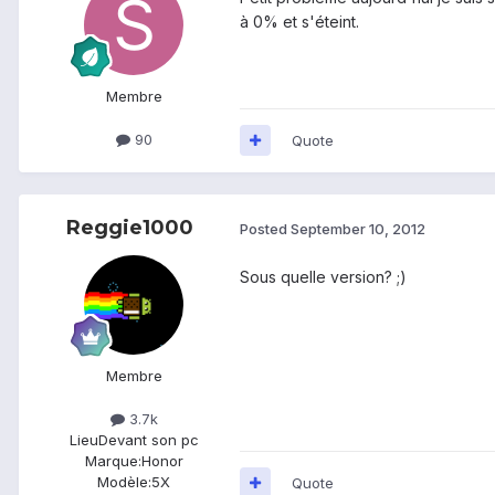
à 0% et s'éteint.
Membre
90
Quote
Reggie1000
Posted
September 10, 2012
Sous quelle version? ;)
Membre
3.7k
Lieu
Devant son pc
Marque:
Honor
Modèle:
5X
Quote