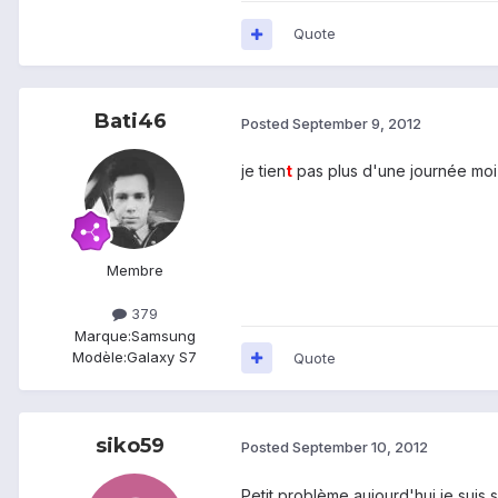
Quote
Bati46
Posted
September 9, 2012
je tien
t
pas plus d'une journée moi 
Membre
379
Marque:
Samsung
Modèle:
Galaxy S7
Quote
siko59
Posted
September 10, 2012
Petit problème aujourd'hui je suis