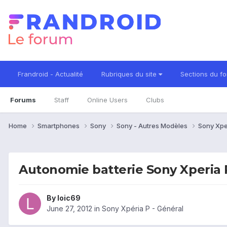
Frandroid - Actualité
Rubriques du site
Sections du f
Forums
Staff
Online Users
Clubs
Home
Smartphones
Sony
Sony - Autres Modèles
Sony Xpe
Autonomie batterie Sony Xperia 
By
loic69
June 27, 2012
in
Sony Xpéria P - Général