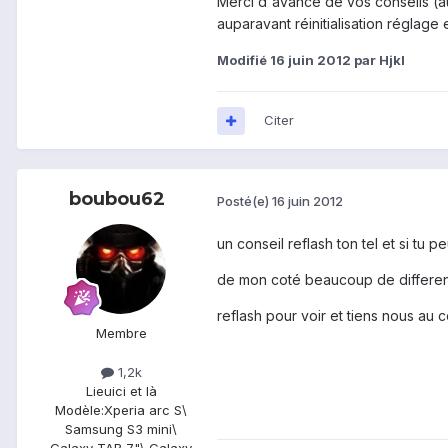
Merci d'avance de vos conseils (au 
auparavant réinitialisation réglage
Modifié
16 juin 2012
par Hjkl
Citer
boubou62
Posté(e)
16 juin 2012
un conseil reflash ton tel et si tu
de mon coté beaucoup de difference en
reflash pour voir et tiens nous au c
Membre
1,2k
Lieu
ici et là
Modèle:
Xperia arc S\
Samsung S3 mini\