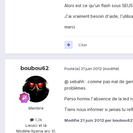
Alors est ce qu'un flash sous SEU
J'ai vraiment besoin d'aide, l'utili
merci
Citer
boubou62
Posté(e)
21 juin 2012
(modifié)
@ sebahh : comme pas mal de gens s
problèmes.
Perso hormis l'absence de la led n
Membre
Tiens nous informer si jamais tu ref
1,2k
Modifié
21 juin 2012
par boubou62
Lieu
ici et là
Modèle:
Xperia arc S\