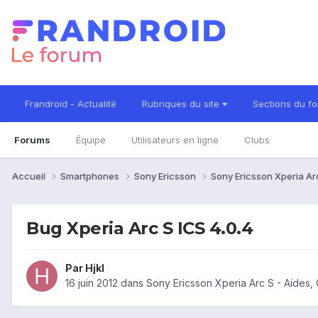
Frandroid - Actualité
Rubriques du site
Sections du f
Forums
Équipe
Utilisateurs en ligne
Clubs
Accueil
Smartphones
Sony Ericsson
Sony Ericsson Xperia Ar
Bug Xperia Arc S ICS 4.0.4
Par
Hjkl
16 juin 2012
dans
Sony Ericsson Xperia Arc S - Aides