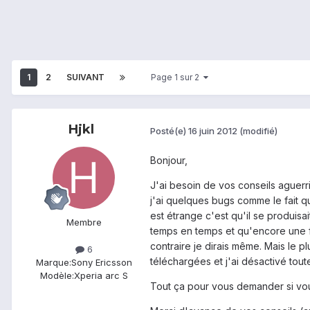
1
2
SUIVANT
Page 1 sur 2
Hjkl
Posté(e)
16 juin 2012
(modifié)
Bonjour,
J'ai besoin de vos conseils aguerris
j'ai quelques bugs comme le fait q
est étrange c'est qu'il se produis
Membre
temps en temps et qu'encore une foi
contraire je dirais même. Mais le 
6
téléchargées et j'ai désactivé tout
Marque:
Sony Ericsson
Modèle:
Xperia arc S
Tout ça pour vous demander si v