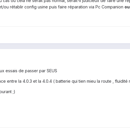
cas où cela ne serait pas normal, serait-il judicieux de faire une r
 et/ou rétablir config usine puis faire réparation via Pc Companion
ou
 peux essais de passer par SEUS
tre la 4.0.3 et la 4.0.4 ( batterie qui tien mieu la route , fluidité re
ourant ;)