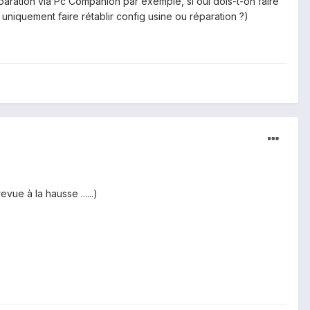
éparation via Pc Companion par exemple, si oui dois-t-on faire
uniquement faire rétablir config usine ou réparation ?)
vue à la hausse ......)