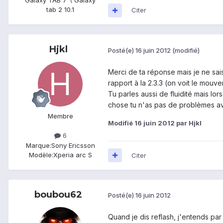
Galaxy TAB 7"\ Galaxy
tab 2 10.1
Citer
Hjkl
Posté(e)
16 juin 2012
(modifié)
Merci de ta réponse mais je ne sais 
rapport à la 2.3.3 (on voit le mouv
Tu parles aussi de fluidité mais lor
chose tu n'as pas de problèmes av
Membre
Modifié
16 juin 2012
par Hjkl
6
Marque:
Sony Ericsson
Modèle:
Xperia arc S
Citer
boubou62
Posté(e)
16 juin 2012
Quand je dis reflash, j'entends par