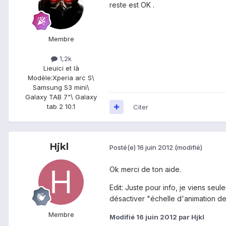
reste est OK .
Membre
1,2k
Lieu
ici et là
Modèle:
Xperia arc S\
Samsung S3 mini\
Galaxy TAB 7"\ Galaxy
tab 2 10.1
Citer
Hjkl
Posté(e)
16 juin 2012
(modifié)
Ok merci de ton aide.
Edit: Juste pour info, je viens seu
désactiver "échelle d'animation des
Membre
Modifié
16 juin 2012
par Hjkl