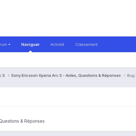
orum
Naviguer
Activité
Classement
c S
Sony Ericsson Xperia Arc S - Aides, Questions & Réponses
Bug 
, Questions & Réponses