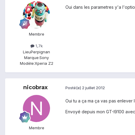
Oui dans les parametres y'a l'optio
Membre
1,7k
Lieu
Perpignan
Marque:
Sony
Modèle:
Xperia Z2
nicobrax
Posté(e)
2 juillet 2012
Oui tu a ça ma ça vas pas enlever l
Envoyé depuis mon GT-I9100 avec
Membre