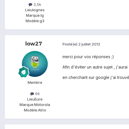
3,5k
Lieu
lognes
Marque:
lg
Modèle:
g3
low27
Posté(e)
2 juillet 2012
merci pour vos réponses ;)
Afin d'éviter un autre sujet , j'aura
en cherchant sur google j'ai trouv
Membre
66
Lieu
Eure
Marque:
Motorola
Modèle:
Atrix