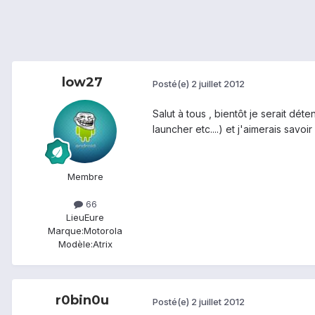
low27
Posté(e)
2 juillet 2012
Salut à tous , bientôt je serait dét
launcher etc....) et j'aimerais savo
Membre
66
Lieu
Eure
Marque:
Motorola
Modèle:
Atrix
r0bin0u
Posté(e)
2 juillet 2012