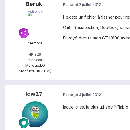
Beruk
Posté(e)
2 juillet 2012
Il existe un fichier à flasher pour
Cm9. Resurrection, Rootbox, wana
Envoyé depuis mon GT-I9100 avec
Membre
329
Lieu
Vosges
Marque:
LG
Modèle:
D802 (G2)
low27
Posté(e)
3 juillet 2012
laquelle est la plus utilisée ?(fiable)