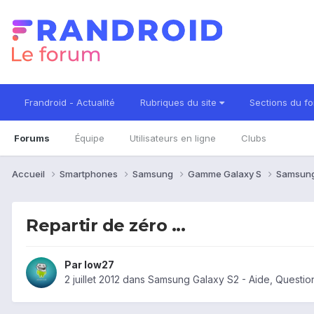
Frandroid - Actualité
Rubriques du site
Sections du f
Forums
Équipe
Utilisateurs en ligne
Clubs
Accueil
Smartphones
Samsung
Gamme Galaxy S
Samsung
Repartir de zéro ...
Par
low27
2 juillet 2012
dans
Samsung Galaxy S2 - Aide, Questi