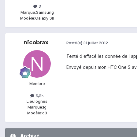
3
Marque:
Samsung
Modèle:
Galaxy SII
nicobrax
Posté(e)
31 juillet 2012
Tenté d effacé les donnée de l app
Envoyé depuis mon HTC One S av
Membre
3,5k
Lieu
lognes
Marque:
lg
Modèle:
g3
Archivé