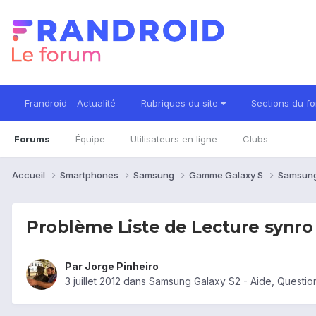
Frandroid - Actualité
Rubriques du site
Sections du f
Forums
Équipe
Utilisateurs en ligne
Clubs
Accueil
Smartphones
Samsung
Gamme Galaxy S
Samsung
Problème Liste de Lecture synr
Par
Jorge Pinheiro
3 juillet 2012
dans
Samsung Galaxy S2 - Aide, Questi