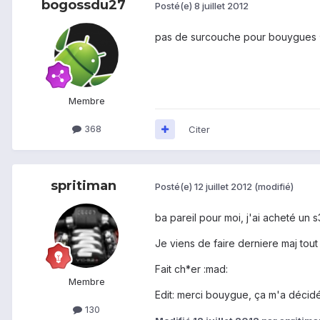
bogossdu27
Posté(e)
8 juillet 2012
pas de surcouche pour bouygues 
Membre
368
Citer
spritiman
Posté(e)
12 juillet 2012
(modifié)
ba pareil pour moi, j'ai acheté un 
Je viens de faire derniere maj tou
Fait ch*er :mad:
Membre
Edit: merci bouygue, ça m'a décidé
130