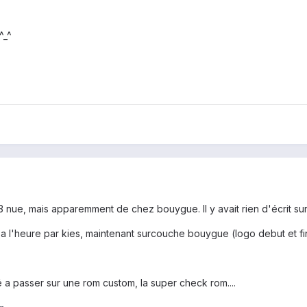
^_^
s3 nue, mais apparemment de chez bouygue. Il y avait rien d'écrit s
t a l'heure par kies, maintenant surcouche bouygue (logo debut et f
 a passer sur une rom custom, la super check rom....