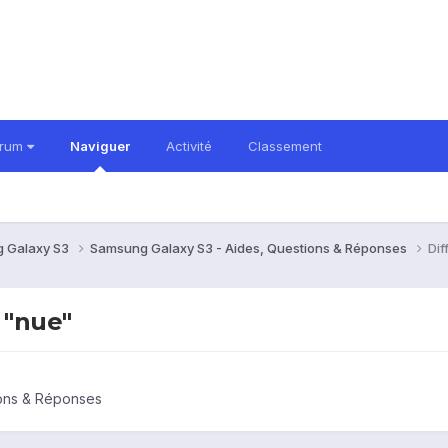
orum
Naviguer
Activité
Classement
 Galaxy S3
Samsung Galaxy S3 - Aides, Questions & Réponses
Dif
 "nue"
ions & Réponses