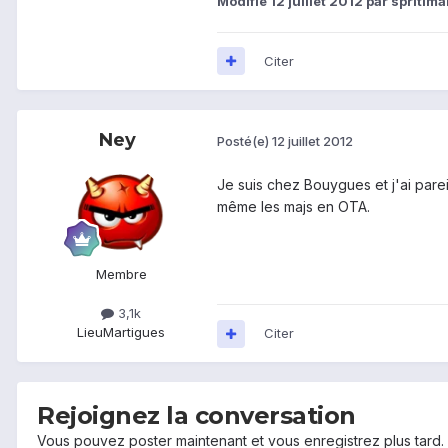
Modifié
12 juillet 2012
par spritima
Citer
Ney
Posté(e)
12 juillet 2012
Je suis chez Bouygues et j'ai par
même les majs en OTA.
Membre
3,1k
Lieu
Martigues
Citer
Rejoignez la conversation
Vous pouvez poster maintenant et vous enregistrez plus tard