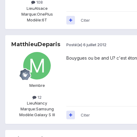
108
Lieu
Alsace
Marque:
OnePlus
Modèle:
6T
Citer
MatthieuDeparis
Posté(e)
6 juillet 2012
Bouygues ou be and U? c'est étonna
Membre
12
Lieu
Nancy
Marque:
Samsung
Modèle:
Galaxy S III
Citer