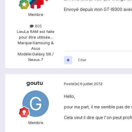
Envoyé depuis mon GT-I9300 avec
Membre
805
Lieu
La RAM est faite
pour être utilisée...
Marque:
Samsung &
Asus
Modèle:
Galaxy SIII /
Nexus 7
Citer
goutu
Posté(e)
6 juillet 2012
Hello,
pour ma part, il me semble pas de
Cela veut il dire que l'on peut pro
Membre