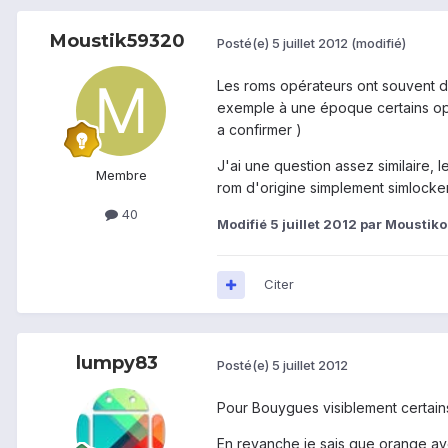
Moustik59320
Posté(e)
5 juillet 2012
(modifié)
Les roms opérateurs ont souvent de
exemple à une époque certains opéra
a confirmer )
J'ai une question assez similaire, 
Membre
rom d'origine simplement simlocker
40
Modifié
5 juillet 2012
par Moustiko!
Citer
lumpy83
Posté(e)
5 juillet 2012
Pour Bouygues visiblement certains
En revanche je sais que orange ave