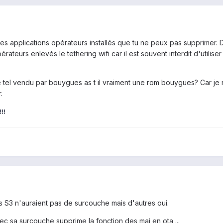
s applications opérateurs installés que tu ne peux pas supprimer. De
teurs enlevés le tethering wifi car il est souvent interdit d'utilise
le tel vendu par bouygues as t il vraiment une rom bouygues? Car je 
.
!!
 S3 n'auraient pas de surcouche mais d'autres oui.
c sa surcouche supprime la fonction des maj en ota ...