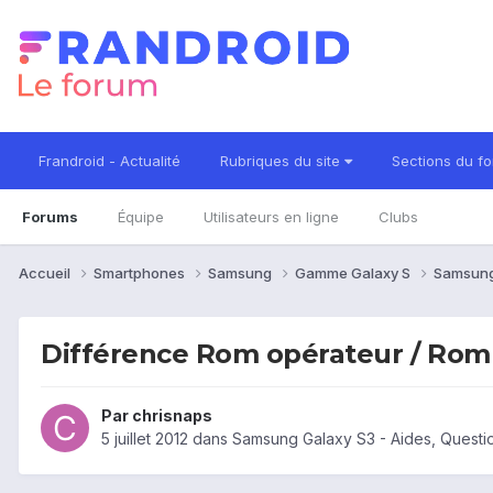
Frandroid - Actualité
Rubriques du site
Sections du f
Forums
Équipe
Utilisateurs en ligne
Clubs
Accueil
Smartphones
Samsung
Gamme Galaxy S
Samsung
Différence Rom opérateur / Rom
Par
chrisnaps
5 juillet 2012
dans
Samsung Galaxy S3 - Aides, Quest