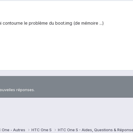
qui contourne le problème du boot.img (de mémoire ...)
nouvelles réponses.
 One - Autres
HTC One S
HTC One S - Aides, Questions & Répons