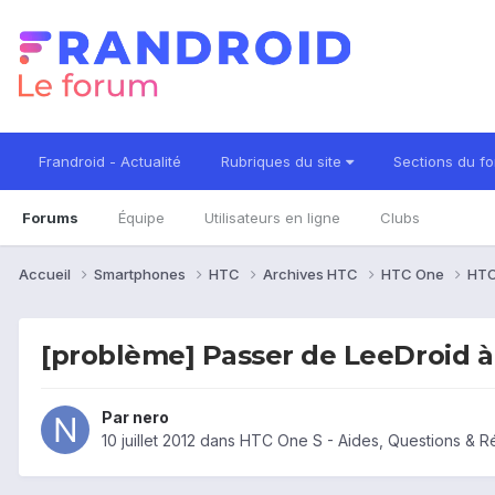
Frandroid - Actualité
Rubriques du site
Sections du f
Forums
Équipe
Utilisateurs en ligne
Clubs
Accueil
Smartphones
HTC
Archives HTC
HTC One
HTC
[problème] Passer de LeeDroid 
Par
nero
10 juillet 2012
dans
HTC One S - Aides, Questions & 