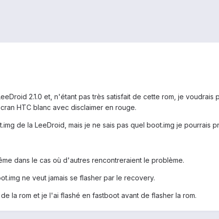
eDroid 2.1.0 et, n'étant pas très satisfait de cette rom, je voudra
écran HTC blanc avec disclaimer en rouge.
.img de la LeeDroid, mais je ne sais pas quel boot.img je pourrais 
ême dans le cas où d'autres rencontreraient le problème.
ot.img ne veut jamais se flasher par le recovery.
 de la rom et je l'ai flashé en fastboot avant de flasher la rom.