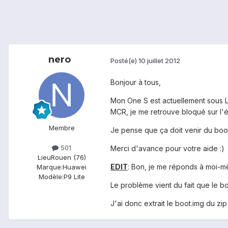
nero
Posté(e)
10 juillet 2012
Bonjour à tous,
Mon One S est actuellement sous Le
MCR, je me retrouve bloqué sur l'
Membre
Je pense que ça doit venir du boot
501
Merci d'avance pour votre aide :)
Lieu
Rouen (76)
EDIT
: Bon, je me réponds à moi-m
Marque:
Huawei
Modèle:
P9 Lite
Le problème vient du fait que le bo
J'ai donc extrait le boot.img du zip