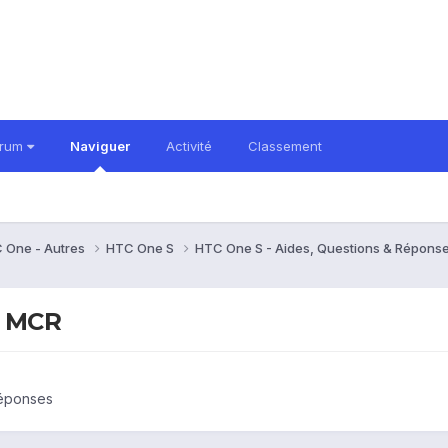
orum
Naviguer
Activité
Classement
 One - Autres
HTC One S
HTC One S - Aides, Questions & Répons
à MCR
Réponses