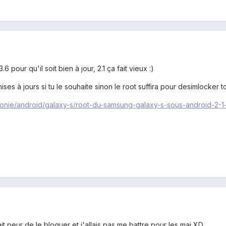
6 pour qu'il soit bien à jour, 2.1 ça fait vieux :)
mises à jours si tu le souhaite sinon le root suffira pour desimlocker 
onie/android/galaxy-s/root-du-samsung-galaxy-s-sous-android-2-1-
t peur de le bloquer et j'allais pas me battre pour les maj XD