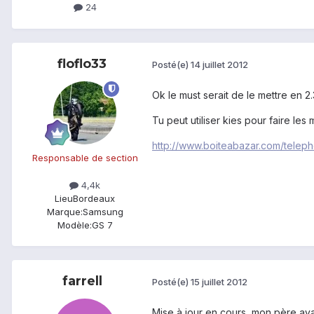
24
floflo33
Posté(e)
14 juillet 2012
Ok le must serait de le mettre en 2.3.
Tu peut utiliser kies pour faire les 
http://www.boiteabazar.com/teleph
Responsable de section
4,4k
Lieu
Bordeaux
Marque:
Samsung
Modèle:
GS 7
farrell
Posté(e)
15 juillet 2012
Mise à jour en cours, mon père avai