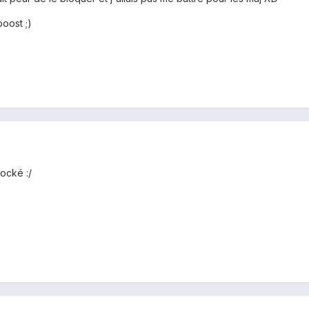
oost ;)
ocké :/