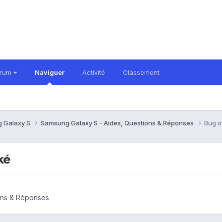
orum
Naviguer
Activité
Classement
 Galaxy S
Samsung Galaxy S - Aides, Questions & Réponses
Bug o
ké
ons & Réponses