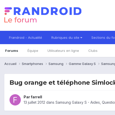
Frandroid - Actualité
Rubriques du site
Sections du f
Forums
Équipe
Utilisateurs en ligne
Clubs
Accueil
Smartphones
Samsung
Gamme Galaxy S
Samsung
Bug orange et téléphone Simloc
Par
farrell
13 juillet 2012
dans
Samsung Galaxy S - Aides, Questi