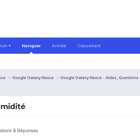
orum
Naviguer
Activité
Classement
xus
Google Galaxy Nexus
Google Galaxy Nexus - Aides, Question
umidité
stions & Réponses