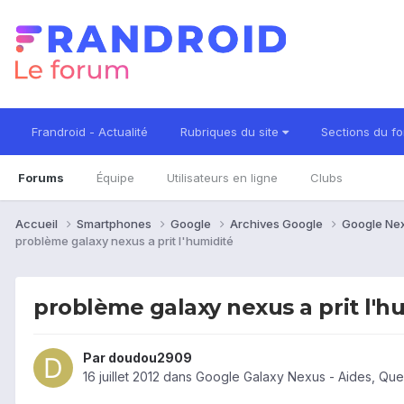
Frandroid - Actualité
Rubriques du site
Sections du f
Forums
Équipe
Utilisateurs en ligne
Clubs
Accueil
Smartphones
Google
Archives Google
Google Ne
problème galaxy nexus a prit l'humidité
problème galaxy nexus a prit l'h
Par
doudou2909
16 juillet 2012
dans
Google Galaxy Nexus - Aides, Que