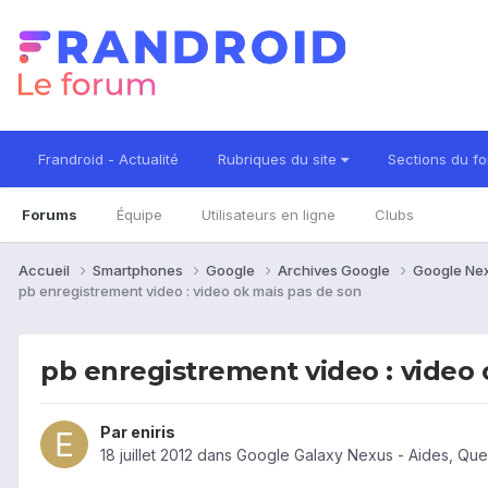
Frandroid - Actualité
Rubriques du site
Sections du f
Forums
Équipe
Utilisateurs en ligne
Clubs
Accueil
Smartphones
Google
Archives Google
Google Ne
pb enregistrement video : video ok mais pas de son
pb enregistrement video : video 
Par
eniris
18 juillet 2012
dans
Google Galaxy Nexus - Aides, Que