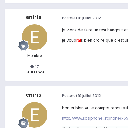
eniris
Posté(e)
18 juillet 2012
je viens de faire un test hangout et
je voud
rai
s bien croire que c'est u
Membre
17
Lieu
France
eniris
Posté(e)
19 juillet 2012
bon et bien vu le compte rendu suiv
http://www.sosiphone...rtphones-5