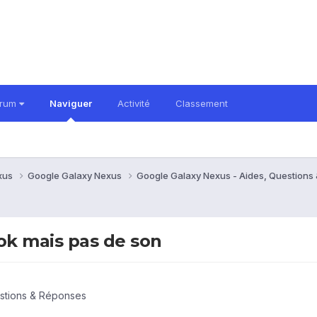
orum
Naviguer
Activité
Classement
xus
Google Galaxy Nexus
Google Galaxy Nexus - Aides, Question
ok mais pas de son
stions & Réponses