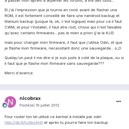
a passer mon aprem à arpenter les forums, à lire des tutos...
Et j'ai l'impression que je tourne en rond: avant de flasher une
ROM, il est fortement conseillé de faire une nandroid backup et
titanium backup (jusque là, ok, c'est logique) mais pour ca il faut
CWM, et pour l'installer, il faut etre root, chose qui n'est faisable
qu'avec certains firmwares... pas le mien a priori (j'ai le KJ3)
mais pour changer mon firmware, il faut que j'utilise Odin, et que
je flashe mon firmware, necessitant donc une sauvegarde... o_O
Quelqu'un peut il me dire si je suis juste à coté de la plaque, ou si
il faut que je flashe mon firmware sans sauvegarde???
Merci d'avance
nicobrax
Posté(e)
19 juillet 2012
Pour rooter ton tel utilisé ce kermel à installe par odin
http://db.tt/hJ4bsAHS
et après tu pourra faire ton backup