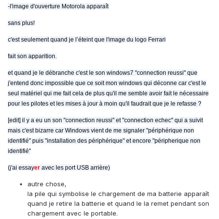
-l'image d'ouverture Motorola apparaît
sans plus!
c'est seulement quand je l’éteint que l'image du logo Ferrari
fait son apparition.
et quand je le débranche c'est le son windows7 "connection reussi" que
j'entend donc impossible que ce soit mon windows qui déconne car c'est le
seul matériel qui me fait cela de plus qu'il me semble avoir fait le nécessaire
pour les pilotes et les mises à jour à moin qu'il faudrait que je le refasse ?
[edit] il y a eu un son "connection reussi" et "connection echec" qui a suivit
mais c'est bizarre car Windows vient de me signaler "périphérique non
identifié" puis "installation des périphérique" et encore "péripherique non
identifié"
(j'ai essay
er
avec les port USB arrière)
autre chose,
la pile qui symbolise le chargement de ma batterie apparaît
quand je retire la batterie et quand le la remet pendant son
chargement avec le portable.