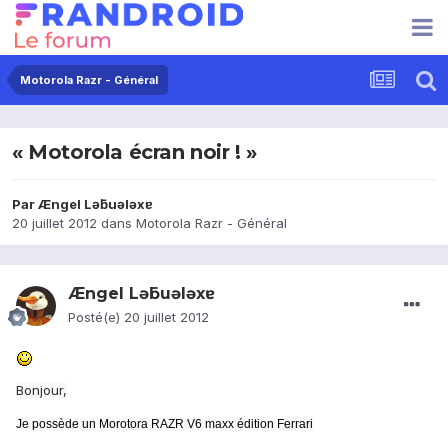
Motorola Razr - Général
« Motorola écran noir ! »
Par
Ængel Lǝƃuǝlǝxɐ
20 juillet 2012
dans
Motorola Razr - Général
Ængel Lǝƃuǝlǝxɐ
Posté(e)
20 juillet 2012
Bonjour,
Je possède un Morotora RAZR V6 maxx édition Ferrari