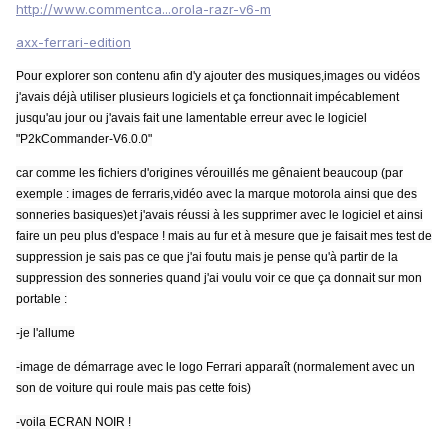
http://www.commentca...orola-razr-v6-m
axx-ferrari-edition
Pour explorer son contenu afin d'y ajouter des musiques,images ou vidéos
j'avais déjà utiliser plusieurs logiciels et ça fonctionnait impécablement
jusqu'au jour ou j'avais fait une lamentable erreur avec le logiciel
"P2kCommander-V6.0.0"
car comme les fichiers d'origines vérouillés me gênaient beaucoup (par
exemple : images de ferraris,vidéo avec la marque motorola ainsi que des
sonneries basiques)et j'avais réussi à les supprimer avec le logiciel et ainsi
faire un peu plus d'espace ! mais au fur et à mesure que je faisait mes test de
suppression je sais pas ce que j'ai foutu mais je pense qu'à partir de la
suppression des sonneries quand j'ai voulu voir ce que ça donnait sur mon
portable :
-je l'allume
-image de démarrage avec le logo Ferrari apparaît (normalement avec un
son de voiture qui roule mais pas cette fois)
-voila ECRAN NOIR !