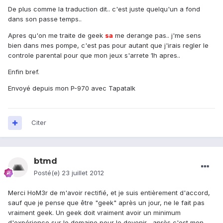
De plus comme la traduction dit.. c'est juste quelqu'un a fond
dans son passe temps..
Apres qu'on me traite de geek
sa
me derange pas.. j'me sens
bien dans mes pompe, c'est pas pour autant que j'irais regler le
controle parental pour que mon jeux s'arrete 1h apres..
Enfin bref.
Envoyé depuis mon P-970 avec Tapatalk
Citer
btmd
Posté(e)
23 juillet 2012
Merci HoM3r de m'avoir rectifié, et je suis entièrement d'accord,
sauf que je pense que être "geek" après un jour, ne le fait pas
vraiment geek. Un geek doit vraiment avoir un minimum
d'expérience sur le domaine pour le devenir... après c'est mon