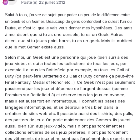
Posté(e)
22 juillet 2012
Salut à tous, j'ouvre ce sujet pour parler un peu de la différence entre
un Geek et un Gamer. Beaucoup de gens confondent ce qu'est l'un ou
Des amis
l'autre, et c'est ici que je vais vous donner mes hypothèses.
à moi disent que si tu as une console, tu es un Geek. Autres
disent que si tu joues point barre, tu es un geek. Mais ils oublient
que le mot Gamer existe aussi.
Selon moi, un Geek est une personne qui joue (bien sûr) à des
jeux-vidéo, et qui a toutes les collections de tous les jeux, par
exemple il a tous les Battlefield par exemple, ou tous les Call of
Duty (ça peut-être Battlefield ou Call of Duty comme ça peut-être
Final Fantasy, Medal of Honor etc...). Ce Geek n'est pas seulement
passionné par les jeux et dépense de l'argent dessus (comme
Premium sur Battlefield 3) et réserve tous les jeux en avance,
mais il est aussi fort en informatique, il connaît les bases des
langages informatiques, et se débrouille très bien dans la
création de sites web etc. Il possède aussi des t-shirts, des pulls,
des posters de jeux. On parle maintenant des Gamers. Ils jouent
aussi, bien sûr, aux jeux-vidéo, mais n'ont pas forcément les
collections entières de ses jeux préférés, n'ont pas forcément
des vêtements de jeux et ne sont pas forcément des experts en