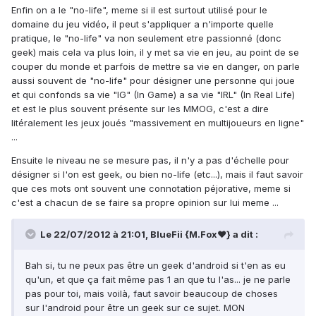
Enfin on a le "no-life", meme si il est surtout utilisé pour le
domaine du jeu vidéo, il peut s'appliquer a n'importe quelle
pratique, le "no-life" va non seulement etre passionné (donc
geek) mais cela va plus loin, il y met sa vie en jeu, au point de se
couper du monde et parfois de mettre sa vie en danger, on parle
aussi souvent de "no-life" pour désigner une personne qui joue
et qui confonds sa vie "IG" (In Game) a sa vie "IRL" (In Real Life)
et est le plus souvent présente sur les MMOG, c'est a dire
litéralement les jeux joués "massivement en multijoueurs en ligne"
...
Ensuite le niveau ne se mesure pas, il n'y a pas d'échelle pour
désigner si l'on est geek, ou bien no-life (etc...), mais il faut savoir
que ces mots ont souvent une connotation péjorative, meme si
c'est a chacun de se faire sa propre opinion sur lui meme ...
Le 22/07/2012 à 21:01, BlueFii {M.Fox♥} a dit :
Bah si, tu ne peux pas être un geek d'android si t'en as eu
qu'un, et que ça fait même pas 1 an que tu l'as... je ne parle
pas pour toi, mais voilà, faut savoir beaucoup de choses
sur l'android pour être un geek sur ce sujet. MON