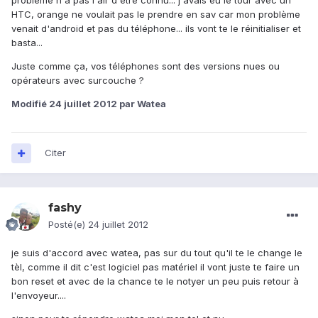
problème n'a pas l'air d'être connu... j'avais eu le tour avec un
HTC, orange ne voulait pas le prendre en sav car mon problème
venait d'android et pas du téléphone... ils vont te le réinitialiser et
basta...
Juste comme ça, vos téléphones sont des versions nues ou
opérateurs avec surcouche ?
Modifié
24 juillet 2012
par Watea
Citer
fashy
Posté(e)
24 juillet 2012
je suis d'accord avec watea, pas sur du tout qu'il te le change le
tèl, comme il dit c'est logiciel pas matériel il vont juste te faire un
bon reset et avec de la chance te le notyer un peu puis retour à
l'envoyeur....