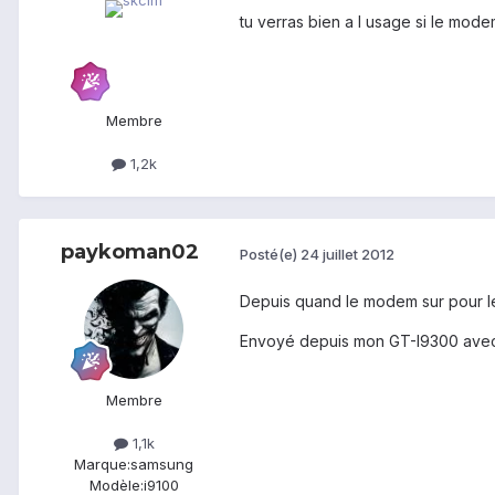
tu verras bien a l usage si le mo
Membre
1,2k
paykoman02
Posté(e)
24 juillet 2012
Depuis quand le modem sur pour le
Envoyé depuis mon GT-I9300 avec
Membre
1,1k
Marque:
samsung
Modèle:
i9100