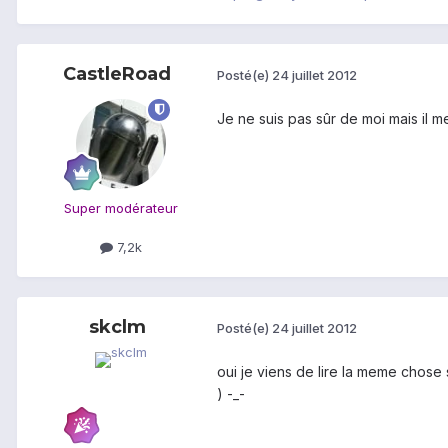
CastleRoad
Posté(e)
24 juillet 2012
Je ne suis pas sûr de moi mais il 
Super modérateur
7,2k
skclm
Posté(e)
24 juillet 2012
oui je viens de lire la meme chose 
) -_-