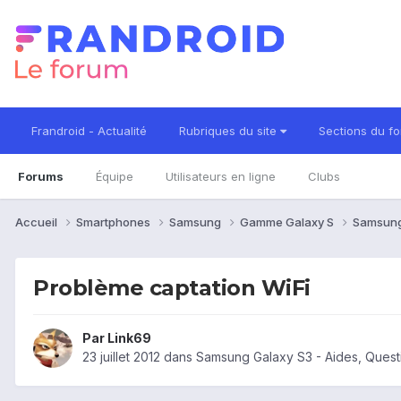
Frandroid - Actualité
Rubriques du site
Sections du f
Forums
Équipe
Utilisateurs en ligne
Clubs
Accueil
Smartphones
Samsung
Gamme Galaxy S
Samsung
Problème captation WiFi
Par
Link69
23 juillet 2012
dans
Samsung Galaxy S3 - Aides, Ques