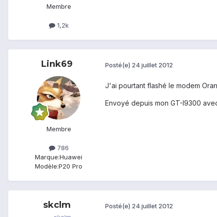
Membre
1,2k
Link69
Posté(e)
24 juillet 2012
J'ai pourtant flashé le modem Oran
Envoyé depuis mon GT-I9300 avec
Membre
786
Marque:
Huawei
Modèle:
P20 Pro
skclm
Posté(e)
24 juillet 2012