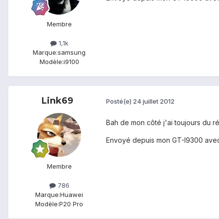
Membre
1,1k
Marque:
samsung
Modèle:
i9100
Link69
Posté(e)
24 juillet 2012
Bah de mon côté j'ai toujours du 
Envoyé depuis mon GT-I9300 avec
Membre
786
Marque:
Huawei
Modèle:
P20 Pro