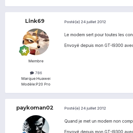
Link69
Posté(e)
24 juillet 2012
Le modem sert pour toutes les con
Envoyé depuis mon GT-I9300 avec
Membre
786
Marque:
Huawei
Modèle:
P20 Pro
paykoman02
Posté(e)
24 juillet 2012
Quand je met un modem non compati
Envoyé depuis mon GT-I9300 avec