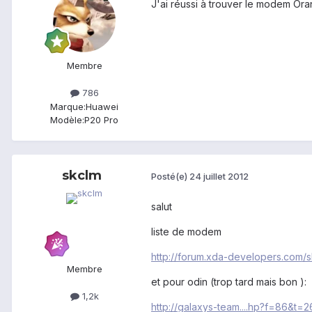
J'ai réussi à trouver le modem Oran
Membre
786
Marque:
Huawei
Modèle:
P20 Pro
skclm
Posté(e)
24 juillet 2012
salut
liste de modem
http://forum.xda-developers.com
Membre
et pour odin (trop tard mais bon ):
1,2k
http://galaxys-team....hp?f=86&t=