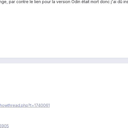
ge, par contre le lien pour la version Odin était mort donc j'ai dû
/showthread.php?t=1740061
26905