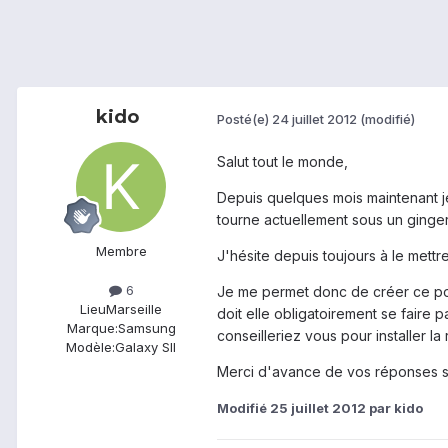
kido
Posté(e)
24 juillet 2012
(modifié)
Salut tout le monde,
Depuis quelques mois maintenant je
tourne actuellement sous un gingerb
Membre
J'hésite depuis toujours à le mettr
6
Je me permet donc de créer ce po
Lieu
Marseille
doit elle obligatoirement se faire 
Marque:
Samsung
conseilleriez vous pour installer la 
Modèle:
Galaxy SII
Merci d'avance de vos réponses sur
Modifié
25 juillet 2012
par kido