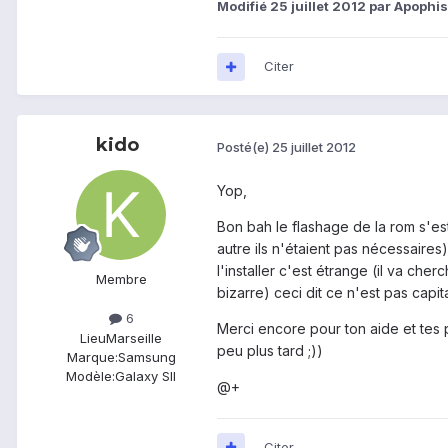
Modifié
25 juillet 2012
par Apophi
Citer
kido
Posté(e)
25 juillet 2012
Yop,
Bon bah le flashage de la rom s'es
autre ils n'étaient pas nécessair
l'installer c'est étrange (il va c
Membre
bizarre) ceci dit ce n'est pas capi
6
Merci encore pour ton aide et tes pr
Lieu
Marseille
peu plus tard ;))
Marque:
Samsung
Modèle:
Galaxy SII
@+
Citer