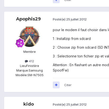
Apophis29
Posté(e)
25 juillet 2012
pour le modem il faut choisir dans
1 : Installzip from sdcard
2 : Choose zip from sdcard (SD I
Membre
3 : Selectionne ton fichier zip et va
412
Attention : En flashant un autre mo
Lieu
Finistère
SpoofFw)
Marque:
Samsung
Modèle:
SM-N7505
Citer
kido
Posté(e)
25 juillet 2012