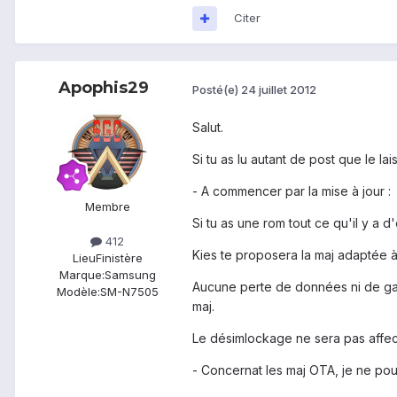
Citer
Apophis29
Posté(e)
24 juillet 2012
Salut.
Si tu as lu autant de post que le la
- A commencer par la mise à jour :
Membre
Si tu as une rom tout ce qu'il y a d'
412
Kies te proposera la maj adaptée 
Lieu
Finistère
Marque:
Samsung
Aucune perte de données ni de garan
Modèle:
SM-N7505
maj.
Le désimlockage ne sera pas affect
- Concernat les maj OTA, je ne pourr