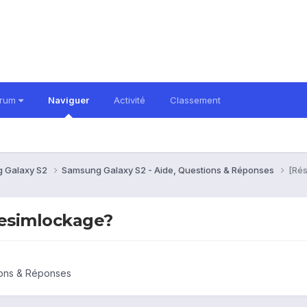
orum
Naviguer
Activité
Classement
 Galaxy S2
Samsung Galaxy S2 - Aide, Questions & Réponses
[Rés
desimlockage?
ions & Réponses