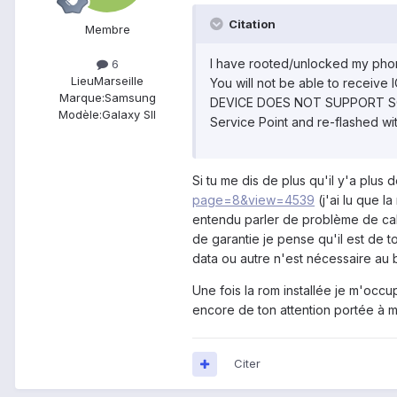
Citation
Membre
I have rooted/unlocked my phon
6
Lieu
Marseille
You will not be able to receiv
Marque:
Samsung
DEVICE DOES NOT SUPPORT SOFT
Modèle:
Galaxy SII
Service Point and re-flashed wit
Si tu me dis de plus qu'il y'a plus
page=8&view=4539
(j'ai lu que l
entendu parler de problème de cable
de garantie je pense qu'il est de 
data ou autre n'est nécessaire au
Une fois la rom installée je m'occ
encore de ton attention portée à 
Citer