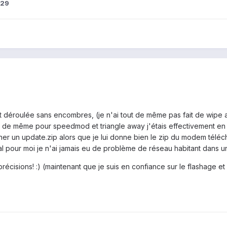
s29
t déroulée sans encombres, (je n'ai tout de même pas fait de wipe a
es) de même pour speedmod et triangle away j'étais effectivement 
hercher un update.zip alors que je lui donne bien le zip du modem té
tal pour moi je n'ai jamais eu de problème de réseau habitant dans un
écisions! :) (maintenant que je suis en confiance sur le flashage et s