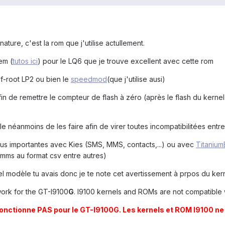
ture, c'est la rom que j'utilise actullement.
em (
tutos ici
) pour le LQ6 que je trouve excellent avec cette rom
cf-root LP2 ou bien le
speedmod
(que j'utilise ausi)
in de remettre le compteur de flash à zéro (après le flash du kernel
le néanmoins de les faire afin de virer toutes incompatibilitées entre
plus importantes avec Kies (SMS, MMS, contacts,...) ou avec
Titaniu
mms au format csv entre autres)
el modèle tu avais donc je te note cet avertissement à prpos du ke
rk for the GT-I9100
G
. I9100 kernels and ROMs are not compatible 
nctionne PAS pour le GT-I9100G. Les kernels et ROM I9100 ne 