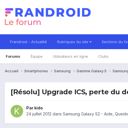
Frandroid - Actualité
Rubriques du site
Sections du f
Forums
Équipe
Utilisateurs en ligne
Clubs
Accueil
Smartphones
Samsung
Gamme Galaxy S
Samsung
[Résolu] Upgrade ICS, perte du 
Par
kido
24 juillet 2012
dans
Samsung Galaxy S2 - Aide, Quest