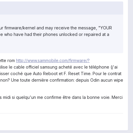
 your firmware/kernel and may receive the message, "YOUR
who have had their phones unlocked or repaired at a
cette rom
http://www.sammobile.com/firmware/?
ilise le cable officiel samsung acheté avec le téléphone (j'ai
laisser coché que Auto Reboot et F. Reset Time. Pour le contrat
, non? Une toute dernière confirmation: depuis Odin aucun wipe
ès midi si quelqu'un me confirme être dans la bonne voie. Merci