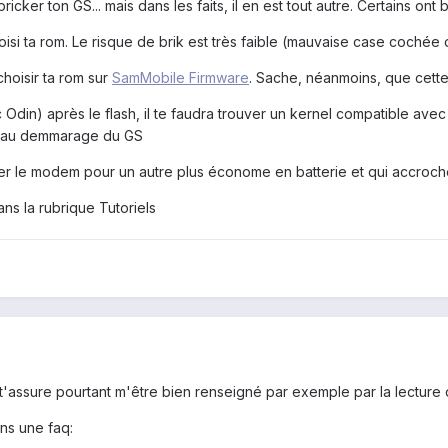
icker ton GS... mais dans les faits, il en est tout autre. Certains ont 
oisi ta rom. Le risque de brik est très faible (mauvaise case cochée
hoisir ta rom sur
SamMobile Firmware
. Sache, néanmoins, que cette
c Odin) après le flash, il te faudra trouver un kernel compatible av
ne au demmarage du GS
ger le modem pour un autre plus économe en batterie et qui accroch
ns la rubrique Tutoriels
t'assure pourtant m'être bien renseigné par exemple par la lecture d
ans une faq: