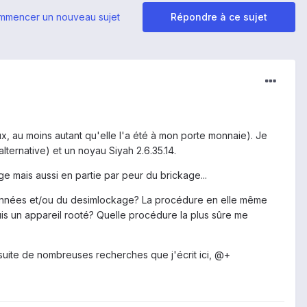
mmencer un nouveau sujet
Répondre à ce sujet
x, au moins autant qu'elle l'a été à mon porte monnaie). Je
lternative) et un noyau Siyah 2.6.35.14.
ge mais aussi en partie par peur du brickage...
données et/ou du desimlockage? La procédure en elle même
puis un appareil rooté? Quelle procédure la plus sûre me
 suite de nombreuses recherches que j'écrit ici, @+