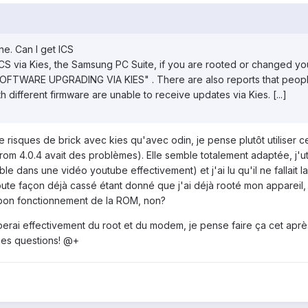
e. Can I get ICS
e ICS via Kies, the Samsung PC Suite, if you are rooted or changed
WARE UPGRADING VIA KIES" . There are also reports that people 
h different firmware are unable to receive updates via Kies. [...]
 de risques de brick avec kies qu'avec odin, je pense plutôt utiliser 
a rom 4.0.4 avait des problèmes). Elle semble totalement adaptée, j'ut
 dans une vidéo youtube effectivement) et j'ai lu qu'il ne fallait 
toute façon déjà cassé étant donné que j'ai déjà rooté mon appareil
 bon fonctionnement de la ROM, non?
uperai effectivement du root et du modem, je pense faire ça cet apr
mes questions! @+