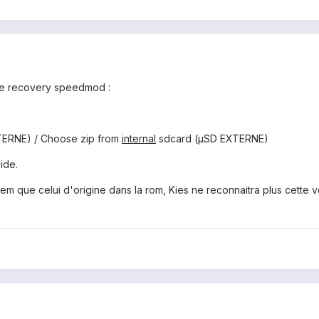
 le recovery speedmod :
NTERNE) / Choose zip from
internal
sdcard (µSD EXTERNE)
lide.
dem que celui d'origine dans la rom, Kies ne reconnaitra plus cette v