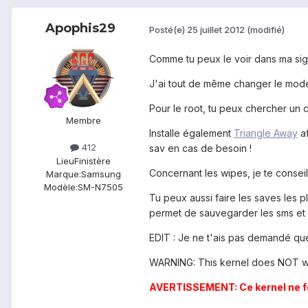
Apophis29
Posté(e)
25 juillet 2012
(modifié)
Comme tu peux le voir dans ma signa
J'ai tout de même changer le mod
Pour le root, tu peux chercher un 
Membre
Installe également
Triangle Away
af
412
sav en cas de besoin !
Lieu
Finistère
Concernant les wipes, je te conseil
Marque:
Samsung
Modèle:
SM-N7505
Tu peux aussi faire les saves les 
permet de sauvegarder les sms et 
EDIT : Je ne t'ais pas demandé qu
WARNING: This kernel does NOT wo
AVERTISSEMENT: Ce kernel ne fo