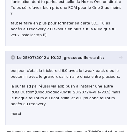
l'animation dont tu parles est celle du Nexus One on dirait :/
Tu es sûr d'avoir bien pris une ROM pour le One S au moins
?
faut le faire en plus pour formater sa carte SD... Tu as
accès au recovery ? Dis-nous en plus sur la ROM que tu
veux installer stp B)
Le 25/07/2012 à 10:22, grossecuillere a dit :
bonjour, c’était la trickdroid 6.0 avec le tweak pack d'ou le
bootanim avec le grand x car on a le choix entre plusieurs.
la sur la sd j'ai réussi via adb push a installer une autre
ROM Custom(ColdBlooded-CM10-20120724-ville-v0.5) mais
je bloque toujours au Boot anim. et oui j'ai donc toujours
accès au recovery.
merci
Les tweaks ne sont pas compatibles avec la TrickDroid v6, c'est