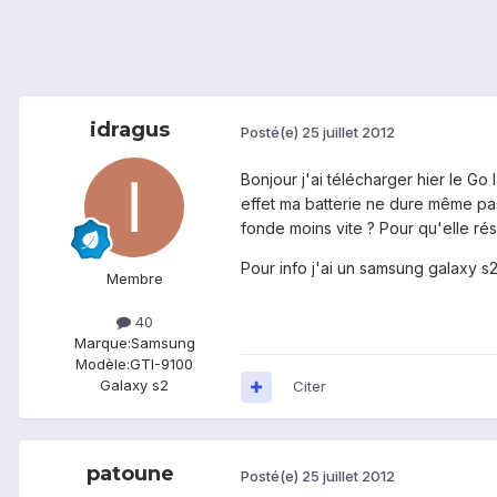
idragus
Posté(e)
25 juillet 2012
Bonjour j'ai télécharger hier le Go l
effet ma batterie ne dure même pas
fonde moins vite ? Pour qu'elle rési
Pour info j'ai un samsung galaxy s2
Membre
40
Marque:
Samsung
Modèle:
GTI-9100
Galaxy s2
Citer
patoune
Posté(e)
25 juillet 2012