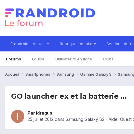
Frandroid - Actualité
Rubriques du site
Sections du f
Forums
Équipe
Utilisateurs en ligne
Clubs
Accueil
Smartphones
Samsung
Gamme Galaxy S
Samsung
GO launcher ex et la batterie ...
Par
idragus
25 juillet 2012
dans
Samsung Galaxy S2 - Aide, Quest