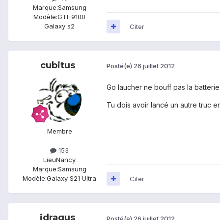
Marque:
Samsung
Modèle:
GTI-9100
Galaxy s2
Citer
cubitus
Posté(e)
26 juillet 2012
Go laucher ne bouff pas la batterie, 
Tu dois avoir lancé un autre truc 
Membre
153
Lieu
Nancy
Marque:
Samsung
Modèle:
Galaxy S21 Ultra
Citer
idragus
Posté(e)
26 juillet 2012