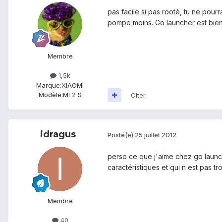
pas facile si pas rooté, tu ne pou
pompe moins. Go launcher est bi
Membre
1,5k
Marque:
XIAOMI
Modèle:
MI 2 S
Citer
idragus
Posté(e)
25 juillet 2012
perso ce que j'aime chez go launche
caractéristiques et qui n est pas tr
Membre
40