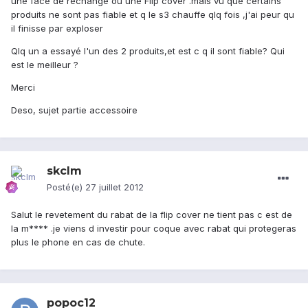
une face de rechange ou une Flip cover .mais vu que certains
produits ne sont pas fiable et q le s3 chauffe qlq fois ,j'ai peur qu
il finisse par exploser
Qlq un a essayé l'un des 2 produits,et est c q il sont fiable? Qui
est le meilleur ?
Merci
Deso, sujet partie accessoire
skclm
Posté(e)
27 juillet 2012
Salut le revetement du rabat de la flip cover ne tient pas c est de
la m**** .je viens d investir pour coque avec rabat qui protegeras
plus le phone en cas de chute.
popoc12