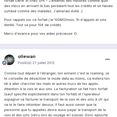
forfait carré 1h chez SFR ? J'entends des histoires comme quoi
des mecs en arrivant là bas perdaient tout les crédits et se faisais
surtaxé comme des malades. J'aimerais évité. ;)
Pour rappels sur ce forfait j'ai 100MO/mois, 1h d'appels et sms
illimité. Tout sa pour 15€ de crédits.
Merci d'avance pour vos aides précieuse :D
oliewan
Posté(e)
27 juillet 2012
Comme tout départ à l'étranger, ton ennemi c'est le roaming. Je
te conseille de désactiver le mode data au moins, ca évitera ton
tél à aller chercher tes mails et autres trucs de tes applis.
Attention à la voix et aux sms. La facturation se fait hors forfait
(sauf specifié explicitement dans ton forfait) et l'operateur
espagnol va facturer le transport de la voix et des sms à sfr qui
va te le faire retomber dessus. Il faut aussi savoir que la
personne que tu appelles devra aussi payer le transport de la
voix et des sms (vécu lors du voyage en suisse). Donc epluche