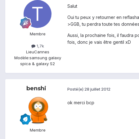
Salut
Oui tu peux y retourner en reflasha
>GGB, tu perdra toute tes données, 
Membre
Aussi, la prochaine fois, il faudra
fois, donc je vais être gentil xD
1,7k
Lieu
Cannes
Modèle:
samsung galaxy
spica & galaxy S2
benshi
Posté(e)
28 juillet 2012
ok merci bcp
Membre