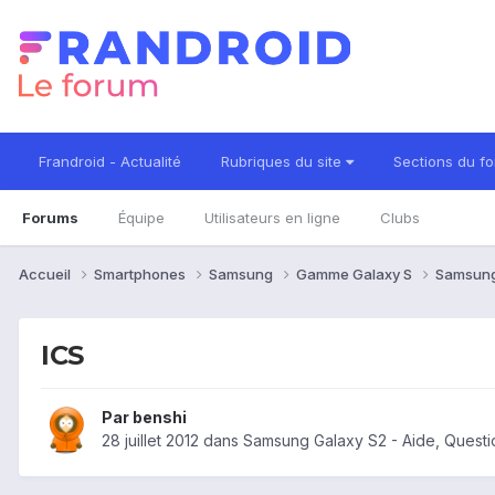
Frandroid - Actualité
Rubriques du site
Sections du f
Forums
Équipe
Utilisateurs en ligne
Clubs
Accueil
Smartphones
Samsung
Gamme Galaxy S
Samsung
ICS
Par
benshi
28 juillet 2012
dans
Samsung Galaxy S2 - Aide, Quest