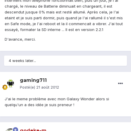
intervient mon telephone fonctionnait bien, puis un jour, je l'ai
chargé, le niveau de Batterie diminuait en chargeant, il est
descendut jusque 0% mais est resté allumé. Après cela, je l'ai
etaint et je suis parti dormir, puis quand je l'ai rallumé il s'est mis
en Safe mode, je l'ai reboot et la il commencait a vibrer. J'ai tout
essayé, formater la SD interne ... Il est en version 2.2.1
D'avance, merci.
4 weeks later...
gaming711
Posté(e)
21 août 2012
J'ai le meme problème avec mon Galaxy Wonder alors si
quelqu'un a des idée je suis preneur !
godeke-m