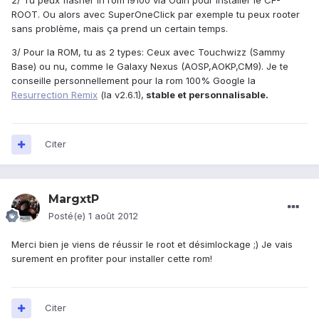
2/ Tu peux flasher in rom I9100 via Odin pour installer le CF-
ROOT. Ou alors avec SuperOneClick par exemple tu peux rooter
sans problème, mais ça prend un certain temps.
3/ Pour la ROM, tu as 2 types: Ceux avec Touchwizz (Sammy
Base) ou nu, comme le Galaxy Nexus (AOSP,AOKP,CM9). Je te
conseille personnellement pour la rom 100% Google la
Resurrection Remix
(la v2.6.1),
stable et personnalisable.
Citer
MargxtP
Posté(e)
1 août 2012
Merci bien je viens de réussir le root et désimlockage ;) Je vais
surement en profiter pour installer cette rom!
Citer