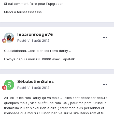
Si oui comment faire pour l'upgrader.
Merci a tousssssssssss
lebaronrouge76
Posté(e)
1 août 2012
Oulalalalaaaa.....pas bien les roms darky.....
Envoyé depuis mon GT-I9000 avec Tapatalk
SébabstienSales
Posté(e)
1 août 2012
AIE AIE !!! les rom Darky ça va mais .... elles sont dépasser depuis
quelques mois , vise plutôt une rom ICS , pour ma part j'utilise la
tiramislim 2.0 et nickel rien à dire ( c'est mon avis personnel et
n'engage que moi ;) ) !! Sinon ben va sur le site Darky rom et tu