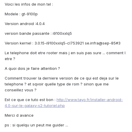
Voici les infos de mon tel :
Modele : gt-9100p
Version android :4.0.4
version bande passante : i9100xxlq5
Version kernel : 3.0.15-i9100xxlq5-cl753921 se.infra@sep-85#3
Le telephone doit etre rooter mais j en suis pas sure ... comment l
etre ?
A quoi dois je faire attention ?
Comment trouver la derniere version de ce qui est deja sur le
telephone ? et sqvoir quelle type de rom ? sinon que me
conseillez vous ?
Est ce que ce tuto est bon :
http://www.tayo.fr/installer-android-
4.0-sur-le-galaxy-s2-tutoriel.php
Merci d avance
ps : si quelqu un peut me guider ...