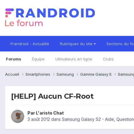
Frandroid - Actualité
Rubriques du site
Sections du f
Forums
Équipe
Utilisateurs en ligne
Clubs
Accueil
Smartphones
Samsung
Gamme Galaxy S
Samsung
[HELP] Aucun CF-Root
Par
L'aristo Chat
3 août 2012
dans
Samsung Galaxy S2 - Aide, Questio