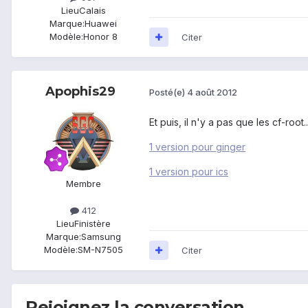
Lieu
Calais
Marque:
Huawei
Modèle:
Honor 8
Citer
Apophis29
Posté(e)
4 août 2012
Et puis, il n'y a pas que les cf-roo
1 version pour ginger
1 version pour ics
Membre
412
Lieu
Finistère
Marque:
Samsung
Modèle:
SM-N7505
Citer
Rejoignez la conversation