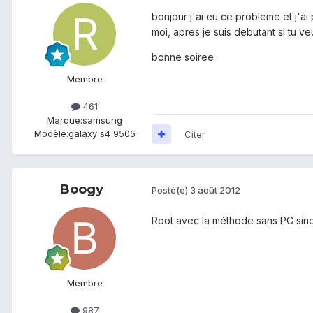
bonjour j'ai eu ce probleme et j'ai
moi, apres je suis debutant si tu v
bonne soiree
Membre
461
Marque:
samsung
Modèle:
galaxy s4 9505
Citer
Boogy
Posté(e)
3 août 2012
Root avec la méthode sans PC sin
Membre
987