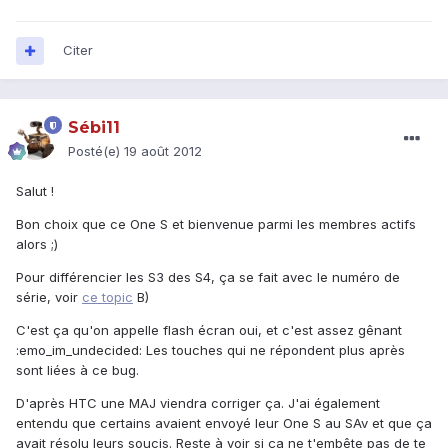
Citer
Sébi11
Posté(e)
19 août 2012
Salut !
Bon choix que ce One S et bienvenue parmi les membres actifs
alors ;)
Pour différencier les S3 des S4, ça se fait avec le numéro de
série, voir
ce topic
B)
C'est ça qu'on appelle flash écran oui, et c'est assez gênant
:emo_im_undecided: Les touches qui ne répondent plus après
sont liées à ce bug.
D'après HTC une MAJ viendra corriger ça. J'ai également
entendu que certains avaient envoyé leur One S au SAv et que ça
avait résolu leurs soucis. Reste à voir si ça ne t'embête pas de te