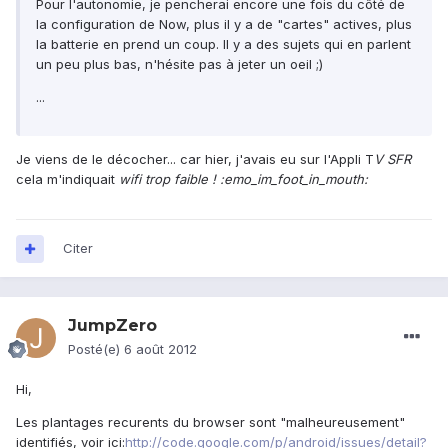
Pour l'autonomie, je pencherai encore une fois du côté de
la configuration de Now, plus il y a de "cartes" actives, plus
la batterie en prend un coup. Il y a des sujets qui en parlent
un peu plus bas, n'hésite pas à jeter un oeil ;)
...
Je viens de le décocher... car hier, j'avais eu sur l'Appli T
V SFR
cela m'indiquait
wifi trop faible ! :emo_im_foot_in_mouth:
Citer
JumpZero
Posté(e)
6 août 2012
Hi,
Les plantages recurents du browser sont "malheureusement"
identifiés, voir ici:
http://code.google.com/p/android/issues/detail?