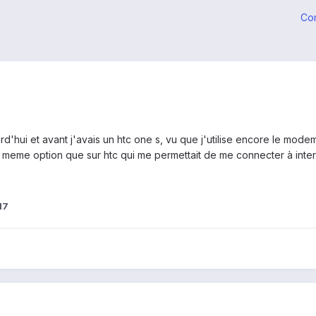
Co
d'hui et avant j'avais un htc one s, vu que j'utilise encore le mod
la meme option que sur htc qui me permettait de me connecter à intern
17