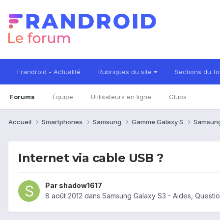
Frandroid - Actualité
Rubriques du site
Sections du f
Forums
Équipe
Utilisateurs en ligne
Clubs
Accueil
Smartphones
Samsung
Gamme Galaxy S
Samsung
Internet via cable USB ?
Par
shadow1617
8 août 2012
dans
Samsung Galaxy S3 - Aides, Questi