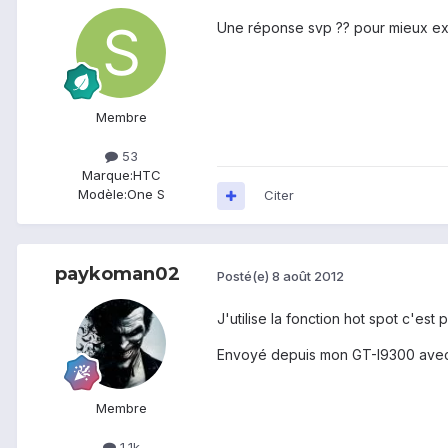
Une réponse svp ?? pour mieux expl
Membre
53
Marque:
HTC
Modèle:
One S
Citer
paykoman02
Posté(e)
8 août 2012
J'utilise la fonction hot spot c'est
Envoyé depuis mon GT-I9300 avec
Membre
1,1k