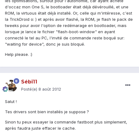
les optimisations, surtout pour l'autonomie, car ayant acheté
d'occaz mon One S, le bootloader était déjà dévérouillé, et une
ROM, la virtuous était déjà installé. Or, celle qui m'intéresse, c'est
la TrickDroid o: ) et après avoir flashé, la ROM, je flash le pack de
tweeks pour avoir l'option de redémarage en bootloader, mais
lorsque je lance le fichier "flash-boot-window" en ayant
connecté le tel au PC, l'invité de commande reste boqué sur:
"waiting for device", donc je suis bloqué.
Help please. :)
Sébi11
Posté(e)
8 août 2012
Salut !
Tes drivers sont bien installés je suppose ?
Sinon tu peux essayer la commande fastboot plus simplement,
après faudra juste effacer le cache.