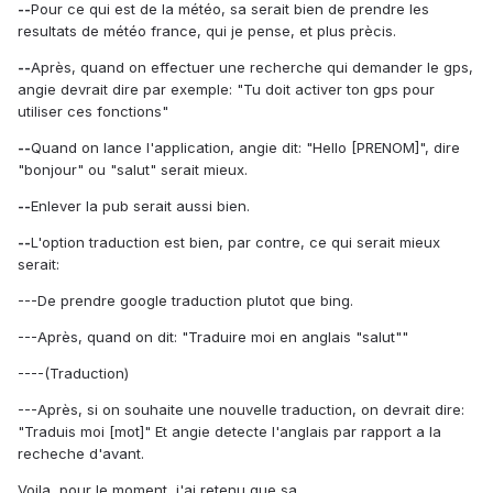
--
Pour ce qui est de la météo, sa serait bien de prendre les
resultats de météo france, qui je pense, et plus prècis.
--
Après, quand on effectuer une recherche qui demander le gps,
angie devrait dire par exemple: "Tu doit activer ton gps pour
utiliser ces fonctions"
--
Quand on lance l'application, angie dit: "Hello [PRENOM]", dire
"bonjour" ou "salut" serait mieux.
--
Enlever la pub serait aussi bien.
--
L'option traduction est bien, par contre, ce qui serait mieux
serait:
---De prendre google traduction plutot que bing.
---Après, quand on dit: "Traduire moi en anglais "salut""
----(Traduction)
---Après, si on souhaite une nouvelle traduction, on devrait dire:
"Traduis moi [mot]" Et angie detecte l'anglais par rapport a la
recheche d'avant.
Voila, pour le moment, j'ai retenu que sa