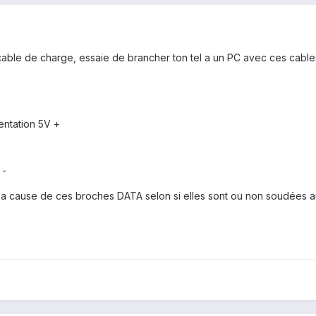
cable de charge, essaie de brancher ton tel a un PC avec ces cable
entation 5V +
 -
s a cause de ces broches DATA selon si elles sont ou non soudées au