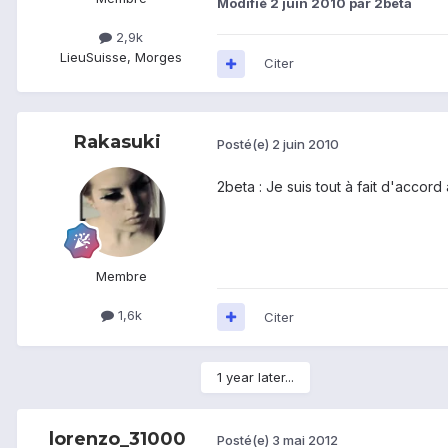
Modifié
2 juin 2010
par 2beta
2,9k
Lieu
Suisse, Morges
Citer
Rakasuki
Posté(e)
2 juin 2010
2beta : Je suis tout à fait d'accord
Membre
1,6k
Citer
1 year later...
lorenzo_31000
Posté(e)
3 mai 2012