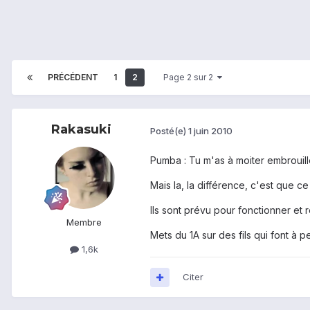
PRÉCÉDENT
1
2
Page 2 sur 2
Rakasuki
Posté(e)
1 juin 2010
Pumba : Tu m'as à moiter embrouiller
Mais la, la différence, c'est que c
Ils sont prévu pour fonctionner et 
Membre
Mets du 1A sur des fils qui font à p
1,6k
Citer