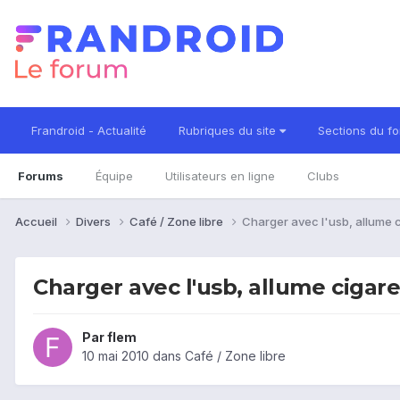
Frandroid - Actualité
Rubriques du site
Sections du f
Forums
Équipe
Utilisateurs en ligne
Clubs
Accueil
Divers
Café / Zone libre
Charger avec l'usb, allume 
Charger avec l'usb, allume cigar
Par
flem
10 mai 2010
dans
Café / Zone libre