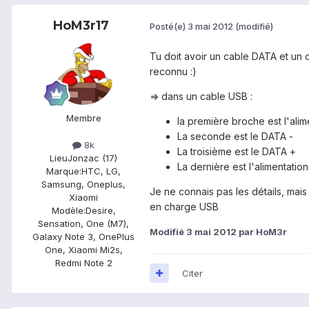
HoM3r17
Posté(e)
3 mai 2012
(modifié)
Tu doit avoir un cable DATA et un 
reconnu :)
=> dans un cable USB :
Membre
la première broche est l'alim
La seconde est le DATA -
8k
La troisième est le DATA +
Lieu
Jonzac (17)
La dernière est l'alimentation
Marque:
HTC, LG,
Samsung, Oneplus,
Je ne connais pas les détails, mai
Xiaomi
en charge USB
Modèle:
Desire,
Sensation, One (M7),
Modifié
3 mai 2012
par HoM3r
Galaxy Note 3, OnePlus
One, Xiaomi Mi2s,
Redmi Note 2
Citer