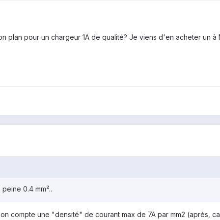
n plan pour un chargeur 1A de qualité? Je viens d'en acheter un à Mont
à peine 0.4 mm²..
l on compte une "densité" de courant max de 7A par mm2 (après, c