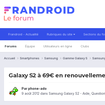
Frandroid - Actualité
Rubriques du site
Sections du f
Forums
Équipe
Utilisateurs en ligne
Clubs
Accueil
Smartphones
Samsung
Gamme Galaxy S
Samsung
Galaxy S2 à 69€ en renouvellemen
Par
phone-ado
9 août 2012
dans
Samsung Galaxy S2 - Aide, Questio