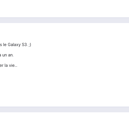
 le Galaxy S3. ;)
à un an.
 la vie...