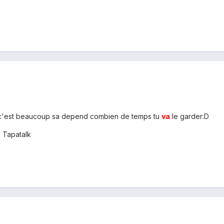
c'est beaucoup sa depend combien de temps tu
va
le garder:D
 Tapatalk