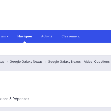
orum
Naviguer
Activité
Classement
xus
Google Galaxy Nexus
Google Galaxy Nexus - Aides, Question
stions & Réponses