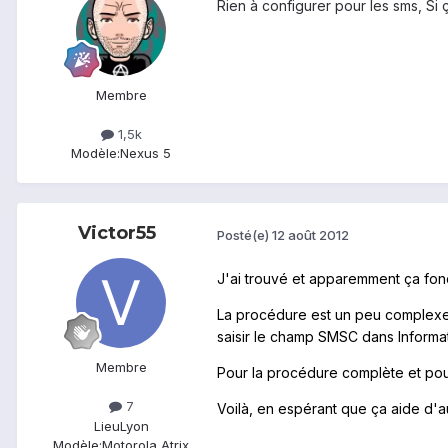
Rien à configurer pour les sms, Si ç
Membre
1,5k
Modèle:
Nexus 5
Victor55
Posté(e)
12 août 2012
J'ai trouvé et apparemment ça fo
La procédure est un peu complexe, m
saisir le champ SMSC dans
Informa
Membre
Pour la
procédure
complète et pou
7
Voilà, en espérant que ça aide d'
Lieu
Lyon
Modèle:
Motorola Atrix