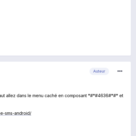
Auteur
 faut allez dans le menu caché en composant *#*#4636#*#* et
me-sms-android/